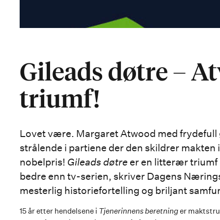
Gileads døtre – A
triumf!
Lovet være. Margaret Atwood med frydefull 
strålende i partiene der den skildrer makten
nobelpris!
Gileads døtre
er en litterær triumf
bedre enn tv-serien, skriver Dagens Næringsl
mesterlig historiefortelling og briljant samfu
15 år etter hendelsene i
Tjenerinnens beretning
er maktstruk