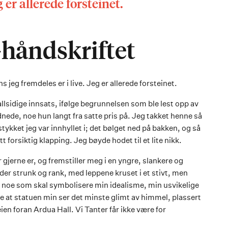
g er allerede forsteinet.
-håndskriftet
 jeg fremdeles er i live. Jeg er allerede forsteinet.
llsidige innsats, ifølge begrunnelsen som ble lest opp av
nede, noe hun langt fra satte pris på. Jeg takket henne så
tykket jeg var innhyllet i; det bølget ned på bakken, og så
tt forsiktig klapping. Jeg bøyde hodet til et lite nikk.
 gjerne er, og fremstiller meg i en yngre, slankere og
der strunk og rank, med leppene kruset i et stivt, men
os, noe som skal symbolisere min idealisme, min usvikelige
kke at statuen min ser det minste glimt av himmel, plassert
en foran Ardua Hall. Vi Tanter får ikke være for