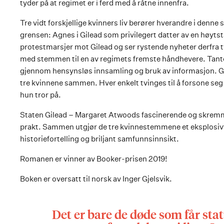
tyder på at regimet er i ferd med å råtne innenfra.
Tre vidt forskjellige kvinners liv berører hverandre i denne
grensen: Agnes i Gilead som privilegert datter av en høytst
protestmarsjer mot Gilead og ser rystende nyheter derfra t
med stemmen til en av regimets fremste håndhevere. Tante
gjennom hensynsløs innsamling og bruk av informasjon. Ga
tre kvinnene sammen. Hver enkelt tvinges til å forsone seg m
hun tror på.
Staten Gilead – Margaret Atwoods fascinerende og skremme
prakt. Sammen utgjør de tre kvinnestemmene et eksplosiv
historiefortelling og briljant samfunnsinnsikt.
Romanen er vinner av Booker-prisen 2019!
Boken er oversatt til norsk av Inger Gjelsvik.
Det er bare de døde som får stat