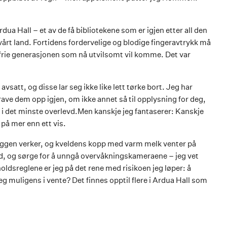
rdua Hall – et av de få bibliotekene som er igjen etter all den
årt land. Fortidens fordervelige og blodige fingeravtrykk må
ttfrie generasjonen som nå utvilsomt vil komme. Det var
vsatt, og disse lar seg ikke like lett tørke bort. Jeg har
 grave dem opp igjen, om ikke annet så til opplysning for deg,
 i det minste overlevd.Men kanskje jeg fantaserer: Kanskje
 på mer enn ett vis.
 ryggen verker, og kveldens kopp med varm melk venter på
d, og sørge for å unngå overvåkningskameraene – jeg vet
rholdsreglene er jeg på det rene med risikoen jeg løper: å
jeg muligens i vente? Det finnes opptil flere i Ardua Hall som