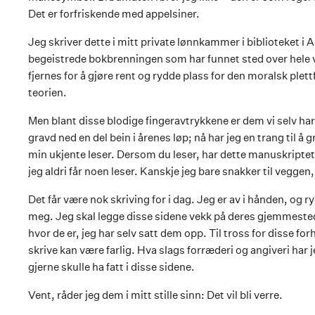
Det er forfriskende med appelsiner.
Jeg skriver dette i mitt private lønnkammer i biblioteket i A
begeistrede bokbrenningen som har funnet sted over hele v
fjernes for å gjøre rent og rydde plass for den moralsk ple
teorien.
Men blant disse blodige fingeravtrykkene er dem vi selv har a
gravd ned en del bein i årenes løp; nå har jeg en trang til å
min ukjente leser. Dersom du leser, har dette manuskriptet
jeg aldri får noen leser. Kanskje jeg bare snakker til veggen,
Det får være nok skriving for i dag. Jeg er av i hånden, og
meg. Jeg skal legge disse sidene vekk på deres gjemmeste
hvor de er, jeg har selv satt dem opp. Til tross for disse fo
skrive kan være farlig. Hva slags forræderi og angiveri har 
gjerne skulle ha fatt i disse sidene.
Vent, råder jeg dem i mitt stille sinn: Det vil bli verre.