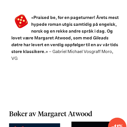
«
Praised be, for en pageturner! Årets mest
hypede roman utgis samtidig på engelsk,
norsk og en rekke andre språk i dag. Og
lovet være Margaret Atwood, som med
Gileads
døtre
har levert en verdig oppfølger til en av vår tids
store klassikere.»
– Gabriel Michael Vosgraff Moro,
VG
Bøker av Margaret Atwood
-41%