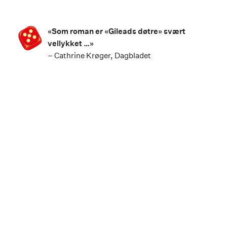
«Som roman er «Gileads døtre» svært
vellykket …»
– Cathrine Krøger, Dagbladet