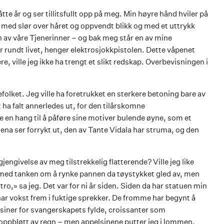
åtte år og ser tillitsfullt opp på meg. Min høyre hånd hviler på
 med slør over håret og oppvendt blikk og med et uttrykk
 av våre Tjenerinner – og bak meg står en av mine
har rundt livet, henger elektrosjokkpistolen. Dette våpenet
, ville jeg ikke ha trengt et slikt redskap. Overbevisningen i
folket. Jeg ville ha foretrukket en sterkere betoning bare av
 ha falt annerledes ut, for den tilårskomne
 en hang til å påføre sine motiver bulende øyne, som et
na ser forrykt ut, den av Tante Vidala har struma, og den
ngivelse av meg tilstrekkelig flatterende? Ville jeg like
e med tanken om å rynke pannen da tøystykket gled av, men
ro,» sa jeg. Det var for ni år siden. Siden da har statuen min
ar vokst frem i fuktige sprekker. De fromme har begynt å
lsiner for svangerskapets fylde, croissanter som
oppbløtt av regn – men appelsinene putter jeg i lommen.