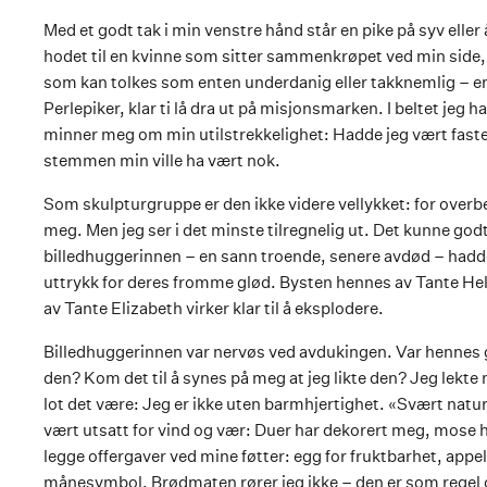
Med et godt tak i min venstre hånd står en pike på syv eller 
hodet til en kvinne som sitter sammenkrøpet ved min side,
som kan tolkes som enten underdanig eller takknemlig – en
Perlepiker, klar ti lå dra ut på misjonsmarken. I beltet jeg 
minner meg om min utilstrekkelighet: Hadde jeg vært fastere
stemmen min ville ha vært nok.
Som skulpturgruppe er den ikke videre vellykket: for overbe
meg. Men jeg ser i det minste tilregnelig ut. Det kunne godt
billedhuggerinnen – en sann troende, senere avdød – hadde
uttrykk for deres fromme glød. Bysten hennes av Tante Hele
av Tante Elizabeth virker klar til å eksplodere.
Billedhuggerinnen var nervøs ved avdukingen. Var hennes gje
den? Kom det til å synes på meg at jeg likte den? Jeg lekt
lot det være: Jeg er ikke uten barmhjertighet. «Svært naturt
vært utsatt for vind og vær: Duer har dekorert meg, mose h
legge offergaver ved mine føtter: egg for fruktbarhet, appe
månesymbol. Brødmaten rører jeg ikke – den er som regel 