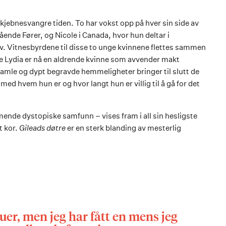
 skjebnesvangre tiden. To har vokst opp på hver sin side av
ående Fører, og Nicole i Canada, hvor hun deltar i
v. Vitnesbyrdene til disse to unge kvinnene flettes sammen
 Lydia er nå en aldrende kvinne som avvender makt
mle og dypt begravde hemmeligheter bringer til slutt de
ed hvem hun er og hvor langt hun er villig til å gå for det
nde dystopiske samfunn – vises fram i all sin hesligste
t kor.
Gileads døtre
er en sterk blanding av mesterlig
uer, men jeg har fått en mens jeg