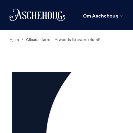
n
Hjem
Om Aschehoug
Hjem
Gileads døtre – Atwoods litterære triumf!