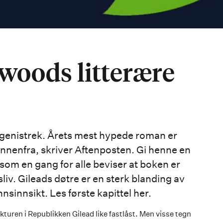
twoods litterære
genistrek. Årets mest hypede roman er
 innenfra, skriver Aftenposten. Gi henne en
 som en gang for alle beviser at boken er
iv. Gileads døtre er en sterk blanding av
nnsinnsikt. Les første kapittel her.
turen i Republikken Gilead like fastlåst. Men visse tegn