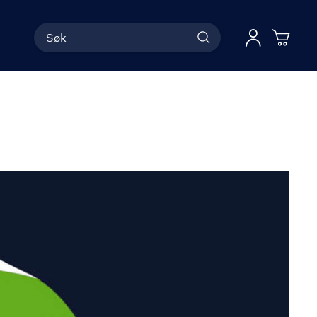
Søk
Han
Logg 