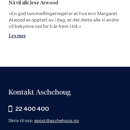
Nå vil alle lese Atwood
«En god tommelfingerregel er at hva enn Margaret
Atwood er opptatt av i dag, er det dette alle vi andre
vil bekymre oss for ti år frem i tid.»
Les mer
Kontakt Aschehoug
22 400 400
Skriv til oss:
epost@aschehoug.no