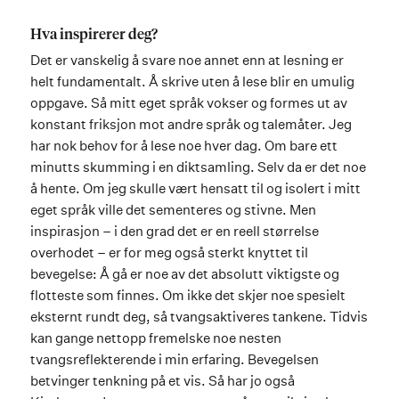
Hva inspirerer deg?
Det er vanskelig å svare noe annet enn at lesning er
helt fundamentalt. Å skrive uten å lese blir en umulig
oppgave. Så mitt eget språk vokser og formes ut av
konstant friksjon mot andre språk og talemåter. Jeg
har nok behov for å lese noe hver dag. Om bare ett
minutts skumming i en diktsamling. Selv da er det noe
å hente. Om jeg skulle vært hensatt til og isolert i mitt
eget språk ville det sementeres og stivne. Men
inspirasjon – i den grad det er en reell størrelse
overhodet – er for meg også sterkt knyttet til
bevegelse: Å gå er noe av det absolutt viktigste og
flotteste som finnes. Om ikke det skjer noe spesielt
eksternt rundt deg, så tvangsaktiveres tankene. Tidvis
kan gange nettopp fremelske noe nesten
tvangsreflekterende i min erfaring. Bevegelsen
betvinger tenkning på et vis. Så har jo også