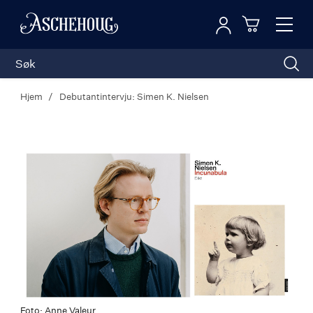
Logg inn
Toggl
n
Handleku
Nav
Hjem
Debutantintervju: Simen K. Nielsen
Foto: Anne Valeur