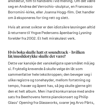
arkitektur, film til håndverk i vid mening. Om det være
seg en Andrea del Verrochio-skulptur, en Francesco
Borromini-kirke, eller Joanna Hogg-film. Det handler
om å eksponeres for ting rett og slett.
Hvis alt annet svikter er den idiotsikre løsningen alltid
å returnere til Yngve Pedersens åpenbaring
Lysning
forelder
fra 2002. Et helt mirakuløst verk.
Hvis boka skulle hatt et soundtrack – hvilken
låt/musikkstykke skulle det være?
Dette var kanskje det vanskeligste spørsmålet må jeg
si. Fryktelig krevende å skulle velge én låt som
sammenfatter hele tekstkroppen; den beveger seg i
ulike registre og tonehøyder, mellom fortetning og
tempo, fravær og åpent hav, så jeg skulle gjerne gitt
den et helt album. Men i hard konkurranse med andre
sats fra Beethovens femte pianokonsert og Philip
Glass’
Opening
fra
Glassworks
, svarer jeg Arvo Pärts,