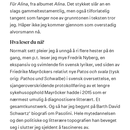
Für Alina
, fra albumet
Alina
. Det stykket slår an en
slags gammeltestamentlig, men også tilforlatelig
tangent som fanger noe av grunntonen i teksten tror
jeg. Håper ikke jeg kommer gjennom som overstadig
alvorsmann nå.
Hva leser du nå?
Normalt sett pleier jeg å unngå å ri flere hester på én
gang, men p.t. leser jeg mye Fredrik Nyberg, en
ekspansiv og svimlende fin svensk lyriker, ved siden av
Friedrike Mayröckers relativt nye
Patos och svala
(tysk
orig:
Pathos und Schwalbe
) i svensk oversettelse, en
sjangeroverskridende protokollføring av et lengre
sykehusopphold Mayröcker hadde i 2015 som er
nærmest umulig å diagnostisere litterært. Et
gesamtkunstwerk. Og så har jeg begynt på Barth David
Schwartz’ biografi om Pasolini. Hele mytedannelsen
og den politiske og litterære topografien han beveget
seg i slutter jeg sjeldent å fascineres av.