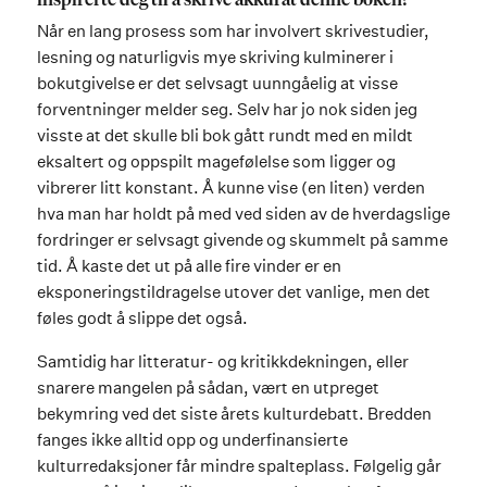
inspirerte deg til å skrive akkurat denne boken?
Når en lang prosess som har involvert skrivestudier,
lesning og naturligvis mye skriving kulminerer i
bokutgivelse er det selvsagt uunngåelig at visse
forventninger melder seg. Selv har jo nok siden jeg
visste at det skulle bli bok gått rundt med en mildt
eksaltert og oppspilt magefølelse som ligger og
vibrerer litt konstant. Å kunne vise (en liten) verden
hva man har holdt på med ved siden av de hverdagslige
fordringer er selvsagt givende og skummelt på samme
tid. Å kaste det ut på alle fire vinder er en
eksponeringstildragelse utover det vanlige, men det
føles godt å slippe det også.
Samtidig har litteratur- og kritikkdekningen, eller
snarere mangelen på sådan, vært en utpreget
bekymring ved det siste årets kulturdebatt. Bredden
fanges ikke alltid opp og underfinansierte
kulturredaksjoner får mindre spalteplass. Følgelig går