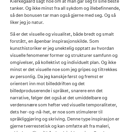
Kierkegaard sagt noe om at man går seg til sine beste
tanker. Og ikke minst fra all sykdom og illebefinnende,
så den bonusen tar man også gjerne med seg. Og så
liker jeg jo natur.
Så er det visuelle og visualitet, både bredt og smalt
forstått, en åpenbar inspirasjonskilde. Som
kunsthistoriker er jeg unektelig opptatt av hvordan
visuelle fenomener former og strukturer samfunn og
omgivelser, på kollektivt og individuelt plan. Og ikke
minst er det visuelle noe som jeg gripes og tiltrekkes
av personlig. Da jeg kanskje først og fremst er
orientert inn mot billeddriften og det
billedproduserende i språket, snarere enn det
narrative, følger det også at det umiddelbare og
verdensnære som hefter ved visuelle temporaliteter,
dets her-og-nå-het, er noe som stimulerer til
språkliggjøring og skriving. Denne type inspirasjon er
gjerne tverrestetisk og kan omfatte alt fra maleri,