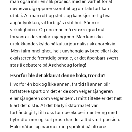
man også inn i en slik prosess med en varhet for at
nevneverdig oppmerksomhet og omtale fort kan
utebli. At man rett og slett, og kanskje særlig hva
angår lyrikken, vil forbigås i stillhet. Sånn er
virkeligheten. Og noe man må i større grad må
forvente i de smalere sjangrene. Man kan ikke
utelukkende skylde på kulturjournalistisk anoreksia.
Men i alminnelighet, helt uavhengig av bred eller ikke-
eksisterende fremtidig omtale, er det åpenbart svært
stas å debutere på Aschehoug forlag!
Hvorfor ble det akkurat denne boka, tror du?
Hvorfor én bok og ikke annen; fra tid til annen blir
forfattere spurt om det er de som velger sjangeren
eller sjangeren som velger dem. I mitt tilfelle er det helt
klart det siste. At det ble lyrikkformatet var
forhåndsgitt, til tross for noe eksperimentering med
hybridformer og kortprosa har det alltid vært poesien.
Hele måten jeg nærmer meg språket på filtreres