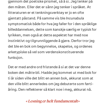
gjennom det poetiske prismet, så å si. Jeg tenker på
den måten. Eller det er sånn jeg tenker i språket. At
litteraturen er et tenkningsverktøy er jo en ofte
gjentatt påstand. På samme vis ble
Incunabula
symptomatisk både for hva jeg faller for i den språklige
billeddannelsen, dette som kanskje særlig er typisk for
lyrikken, men også at dette aspektet har med noe
instinktivt og tilgrunnliggende å gjøre. Derfor tror jeg
det ble en bok om begynnelse, skapelse, og ordenes
arketypiske så vel som verdenskonstituerende
funksjon.
Det er med andre ord fristende å si at det var denne
boken det
måtte
bli. Hadde jeg kommet ut med bok for
ti år siden ville det blitt en annen bok, akkurat som at
den ville blitt annerledes om jeg debuterte som førti-
åring. Den reflekterer så klart noe i meg, akkurat nå.
« Lesning er helt fundamentalt»