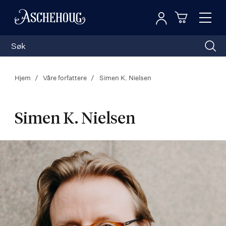
Logg inn
Toggl
n
Handleku
Nav
Hjem
Våre forfattere
Simen K. Nielsen
Simen K. Nielsen