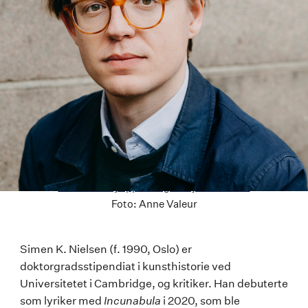
Last ned høyoppløselig versjon av bildet
Foto:
Anne Valeur
Simen
Simen K. Nielsen (f. 1990, Oslo) er
doktorgradsstipendiat i kunsthistorie ved
K.
Universitetet i Cambridge, og kritiker. Han debuterte
Nielsen
som lyriker med
Incunabula
i 2020, som ble