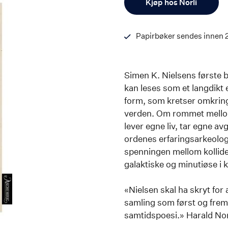
Kjøp hos Norli
Papirbøker sendes innen 
Simen K. Nielsens første
kan leses som et langdikt 
form, som kretser omkring m
verden. Om rommet mellom
lever egne liv, tar egne a
ordenes erfaringsarkeologi
spenningen mellom kollider
galaktiske og minutiøse i
«Nielsen skal ha skryt for 
samling som først og frems
samtidspoesi.» Harald No