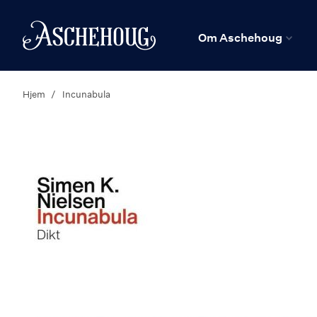
n
Hjem
Om Aschehoug
Hjem
Incunabula