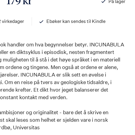
179 kr
På lager
ISBN
978820326873
2 virkedager
Ebøker kan sendes til Kindle
 bok handler om hva begynnelser betyr. INCUNABULA
eller en diktsyklus i episodisk, nesten fragmentert
uligheten til å stå i det høye språket i en materiell
 ordene og tingene. Men også at ordene er alene,
vgjørelser. INCUNABULA er slik sett en øvelse i
. Om en reise på tvers av geologiske tidsaldre, i
ende krefter. Et dikt hvor jeget balanserer det
 konstant kontakt med verden.
ambisjoner og originalitet - bare det å skrive en
t skal leses som helhet er sjelden vare i norsk
rdbø, Universitas