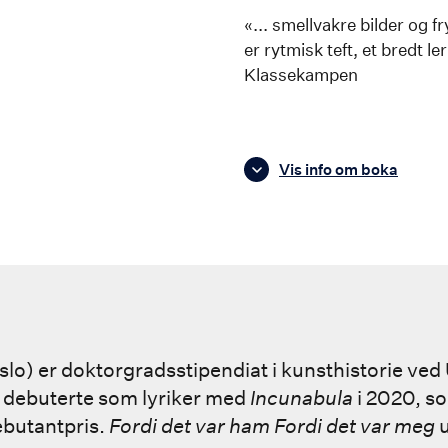
«... smellvakre bilder og f
er rytmisk teft, et bredt 
Klassekampen
Vis info om boka
slo) er doktorgradsstipendiat i kunsthistorie ved 
 debuterte som lyriker med
Incunabula
i 2020, s
ebutantpris.
Fordi det var ham Fordi det var meg