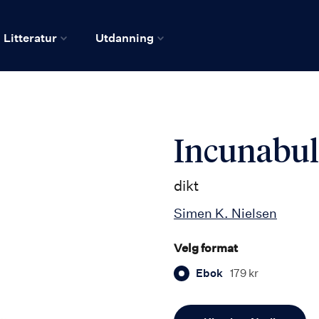
Litteratur
Utdanning
Incunabu
dikt
Simen K. Nielsen
Velg format
Ebok
179 kr
Antall