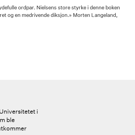
rydefulle ordpar. Nielsens store styrke i denne boken
lerret og en medrivende diksjon.» Morten Langeland,
Universitetet i
om ble
utkommer