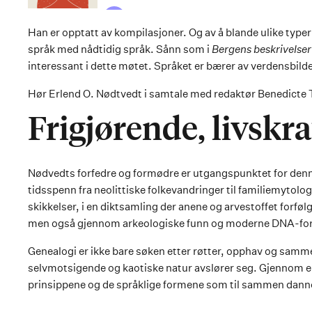
Han er opptatt av kompilasjoner. Og av å blande ulike typer
språk med nådtidig språk. Sånn som i
Bergens beskrivelse
interessant i dette møtet. Språket er bærer av verdensbilde
Hør Erlend O. Nødtvedt i samtale med redaktør Benedicte T
Frigjørende, livskra
Nødvedts forfedre og formødre er utgangspunktet for denne
tidsspenn fra neolittiske folkevandringer til familiemytolog
skikkelser, i en diktsamling der anene og arvestoffet forføl
men også gjennom arkeologiske funn og moderne DNA-fo
Genealogi er ikke bare søken etter røtter, opphav og samme
selvmotsigende og kaotiske natur avslører seg. Gjennom e
prinsippene og de språklige formene som til sammen danner