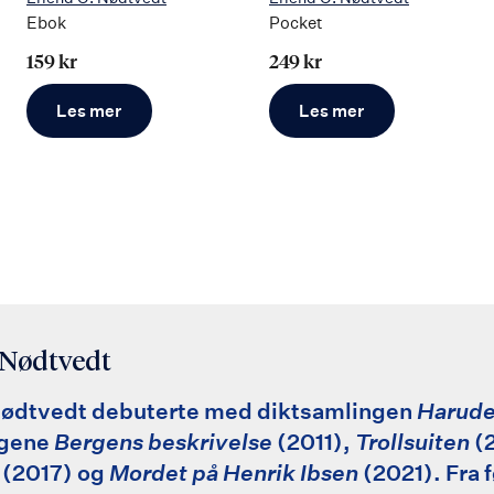
Ebok
Pocket
159 kr
249 kr
Les mer
Les mer
 Nødtvedt
Nødtvedt debuterte med diktsamlingen
Harud
ngene
Bergens beskrivelse
(2011),
Trollsuiten
(
(2017) og
Mordet på Henrik Ibsen
(2021). Fra 