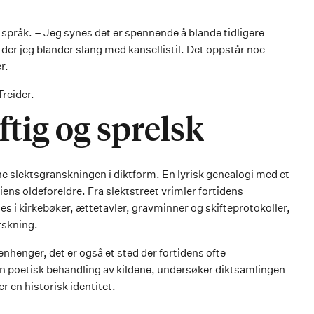
 språk. – Jeg synes det er spennende å blande tidligere
r
der jeg blander slang med kansellistil. Det oppstår noe
r.
reider.
ftig og sprelsk
 slektsgranskningen i diktform. En lyrisk genealogi med et
iens oldeforeldre. Fra slektstreet vrimler fortidens
ges i kirkebøker, ættetavler, gravminner og skifteprotokoller,
rskning.
nhenger, det er også et sted der fortidens ofte
n poetisk behandling av kildene, undersøker diktsamlingen
 en historisk identitet.