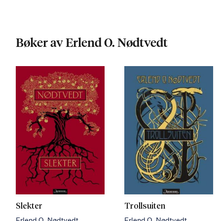
Bøker av Erlend O. Nødtvedt
Slekter
Trollsuiten
Erlend O. Nødtvedt
Erlend O. Nødtvedt