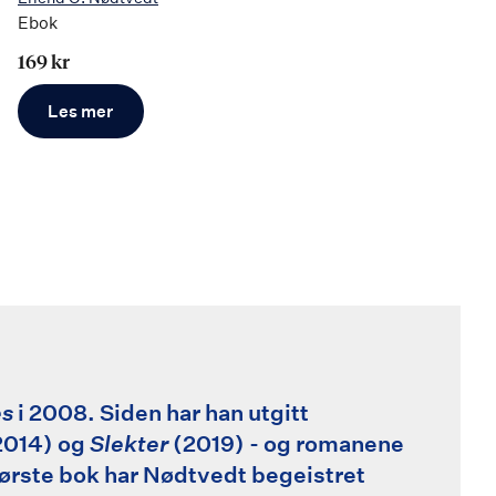
Ebok
169 kr
Les mer
es
i 2008. Siden har han utgitt
2014) og
Slekter
(2019) - og romanene
første bok har Nødtvedt begeistret