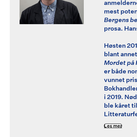
anmelderne,
mest poten
Bergens be
prosa. Han
Høsten 201
blant annet
Mordet på 
er både nom
vunnet pri
Bokhandler
i 2019. Nø
ble kåret t
Litteraturfe
Les mer