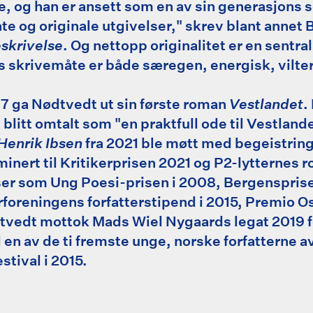
 og han er ansett som en av sin generasjons s
te og originale utgivelser," skrev blant anne
skrivelse
. Og nettopp originalitet er en sentr
s skrivemåte er både særegen, energisk, vilt
7 ga Nødtvedt ut sin første roman
Vestlandet
.
 blitt omtalt som "en praktfull ode til Vestlan
Henrik Ibsen
fra 2021 ble møtt med begeistring
inert til Kritikerprisen 2021 og P2-lytternes 
ser som Ung Poesi-prisen i 2008, Bergensprisen
foreningens forfatterstipend i 2015, Premio O
dtvedt mottok Mads Wiel Nygaards legat 2019 fo
il en av de ti fremste unge, norske forfatterne
stival i 2015.