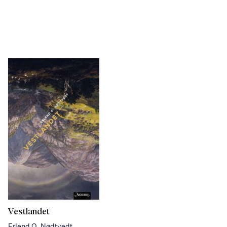
Vestlandet
Erlend O. Nødtvedt