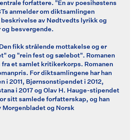
entrale forfattere. "En av poesihøstens
t BTs anmelder om diktsamlingen
al beskrivelse av Nødtvedts lyrikk og
er og besvergende.
 Den fikk strålende mottakelse og er
det" og "rein fest og sælebot". Romanen
 fra et samlet kritikerkorps. Romanen
romanpris. For diktsamlingene har han
 i 2011, Bjørnsonstipendet i 2012,
stana i 2017 og Olav H. Hauge-stipendet
r sitt samlede forfatterskap, og han
 av Morgenbladet og Norsk