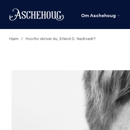
n
Hjem
Om Aschehoug
Hjem
Hvorfor skriver du, Erlend O. Nødtvedt?