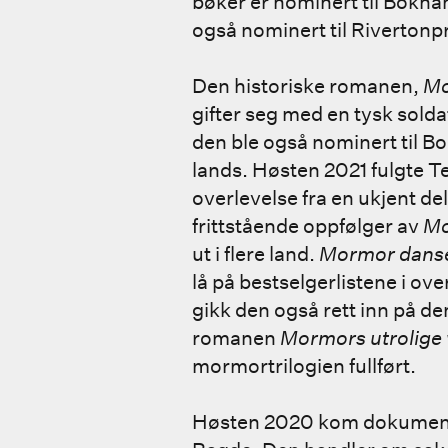
bøker er nominert til Bokhan
også nominert til Rivertonp
Den historiske romanen,
Mo
gifter seg med en tysk solda
den ble også nominert til B
lands. Høsten 2021 fulgte T
overlevelse fra en ukjent de
frittstående oppfølger av
Mo
ut i flere land.
Mormor danset
lå på bestselgerlistene i ove
gikk den også rett inn på d
romanen
Mormors utrolige
mormortrilogien fullført.
Høsten 2020 kom dokume