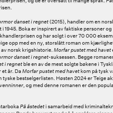
dlerprisen, og de er oversatt til mange språk.
Pa
risen.
rmor danset i regnet
(2015), handler om en nors
t i 1945. Boka er inspirert av faktiske personer og
okhandlerprisen og har solgt i over 70 000 eksemp
eige opp med en ny, storslått roman om kjærlighe
l av norsk krigshistorie.
Morfar pustet med havet
rmor danset i regnet
-suksessen. Begge romane
 i regnet
ble en av de mest solgte bøkene i Tysk
r et år. Da
Morfar pustet med havet
kom på tysk v
en tyske bestselgerlisten. Høsten 2024 er Teige a
 venninner
, og med denne romanen er den popul
ntarboka
På åstedet
i samarbeid med kriminaltekn