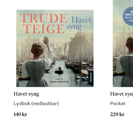
Havet syng
Havet syn
Lydbok (nedlastbar)
Pocket
149 kr
229 kr