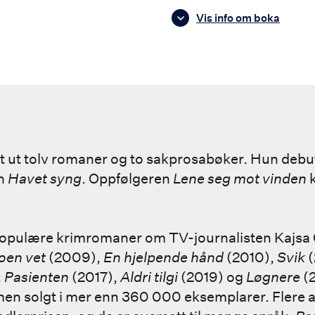
Vis info om boka
itt ut tolv romaner og to sakprosabøker. Hun debu
en
Havet syng
. Oppfølgeren
Lene seg mot vinden
k
u populære krimromaner om TV-journalisten Kajsa 
oen vet
(2009),
En hjelpende hånd
(2010),
Svik
(
,
Pasienten
(2017),
Aldri tilgi
(2019) og
Løgnere
(2
men solgt i mer enn 360 000 eksemplarer. Flere 