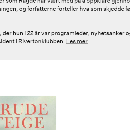
er som Ragde har vært med på å oppklare gjenn
ingen, og forfatterne forteller hva som skjedde f
, der hun i 22 år var programleder, nyhetsanker og
esident i Rivertonklubben.
Les mer