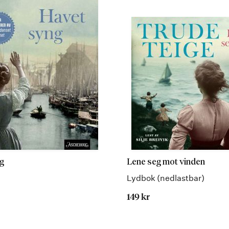
g
Lene seg mot vinden
Lydbok (nedlastbar)
149 kr