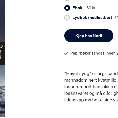
Ebok
169 kr
Lydbok (nedlastbar)
1
Antall
Kjøp hos Norli
Papirbøker sendes innen 
"Havet syng" er ei gripande
mannsdominert kystmiljø. 
losnummeret hans ikkje ska
losansvaret og må difor gi
lidenskap må ho ta sine va