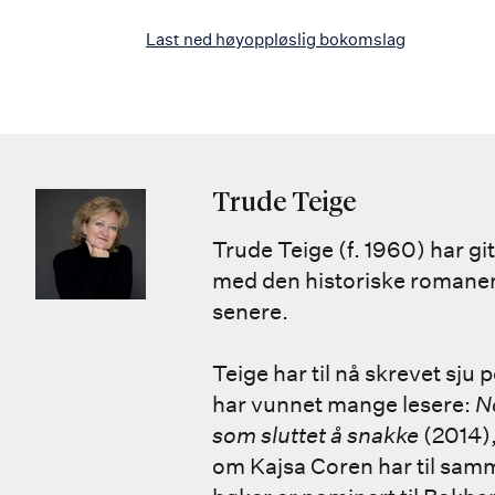
Last ned høyoppløslig bokomslag
Trude Teige
Trude Teige (f. 1960) har g
med den historiske roman
senere.
Teige har til nå skrevet sj
har vunnet mange lesere:
N
som sluttet å snakke
(2014)
om Kajsa Coren har til sam