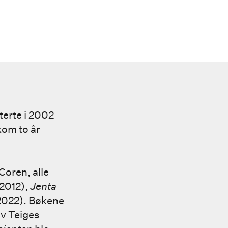
terte i 2002
om to år
Coren, alle
2012),
Jenta
022). Bøkene
av Teiges