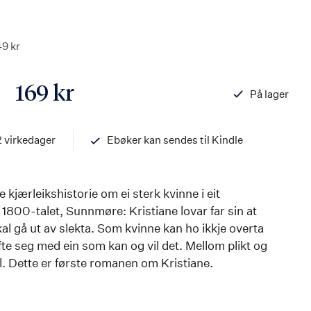
49 kr
169 kr
På lager
ISBN
978820336025
2 virkedager
Ebøker kan sendes til Kindle
 kjærleikshistorie om ei sterk kvinne i eit
1800-talet, Sunnmøre: Kristiane lovar far sin at
l gå ut av slekta. Som kvinne kan ho ikkje overta
fte seg med ein som kan og vil det. Mellom plikt og
l. Dette er første romanen om Kristiane.