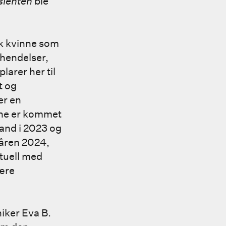
sienten
ble
k kvinne som
 hendelser,
larer her til
t og
er en
ne er kommet
land i 2023 og
åren 2024,
ktuell med
ære
iker Eva B.