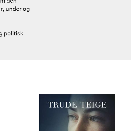
om den
ør, under og
 politisk