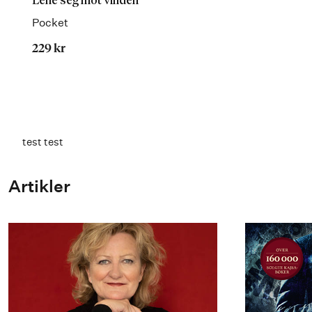
Lene seg mot vinden
Pocket
229 kr
test test
Artikler