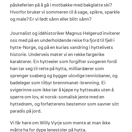
påskeferien på å gå i motbakke med bakglatte ski?
Hvorfor bruker vi sommeren til å sage, spikre, sparkle
og male? Er vi født sånn eller blitt sånn?
Journalist og idéhistoriker Magnus Helgerud inviterer
oss med på en underholdende reise fra fjord til fjell i
hytte-Norge, og på en kuriøs vandring i hyttelivets
historie. Underveis møter vi en rekke fargerike
karakterer. En hytteeier som forgifter svogeren fordi
han tar seg til rette på hytta, milliardærer som
sprenger svaberg og bygger ulovlige tennisbaner, og
badeleger som tilbyr brennmanet-brenning. Ei
svigerinne som ikke tør å kjøpe ny hyttesaks uten å
spørre om lov, ei norsk-somalisk jente med en
hyttedrøm, og forfatterens bestemor som savner sitt
paradis på jord.
Vi får høre om Willy Vyrje som mente at man ikke
måtte ha for dype lenestoler på hytta.