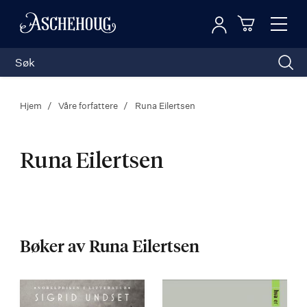
Logg inn
Toggl
n
Handleku
Nav
Hjem
Våre forfattere
Runa Eilertsen
Runa Eilertsen
Runa
Eilertsen
Bøker av Runa Eilertsen