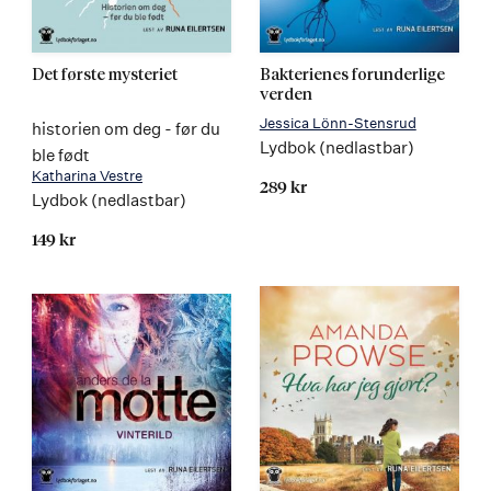
Det første mysteriet
Bakterienes forunderlige
verden
Jessica Lönn-Stensrud
historien om deg - før du
Lydbok (nedlastbar)
ble født
Katharina Vestre
289 kr
Lydbok (nedlastbar)
149 kr