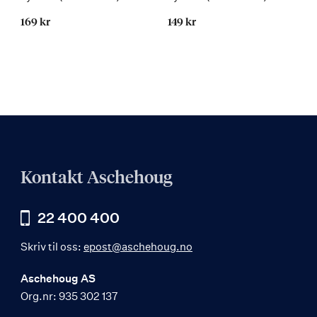
169 kr
149 kr
Kontakt Aschehoug
22 400 400
Skriv til oss:
epost@aschehoug.no
Aschehoug AS
Org.nr: 935 302 137