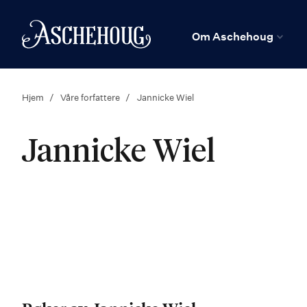
n
Hjem
Om Aschehoug
Hjem
Våre forfattere
Jannicke Wiel
Jannicke Wiel