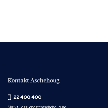
Kontakt Aschehoug
22 400 400
Skriv til oss:
epost@aschehoug.no