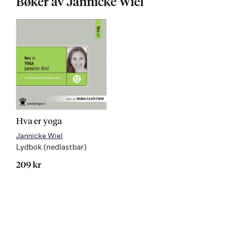
Bøker av Jannicke Wiel
Hva er yoga
Jannicke Wiel
Lydbok (nedlastbar)
209 kr