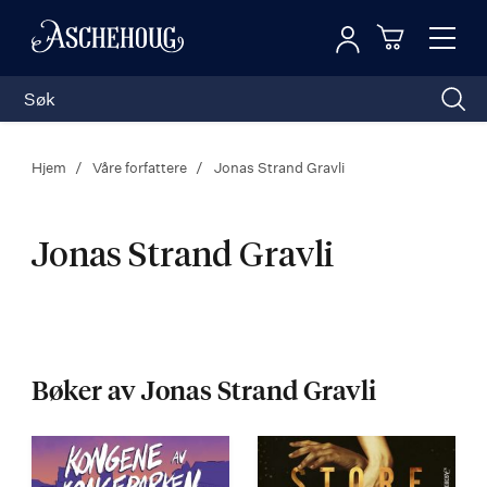
Logg inn
Toggl
n
Handleku
Nav
Hjem
Våre forfattere
Jonas Strand Gravli
Jonas Strand Gravli
Jonas
Strand
Bøker av Jonas Strand Gravli
Gravli