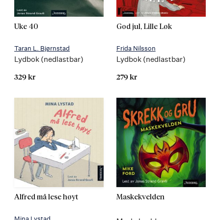
Uke 40
God jul, Lille Løk
Taran L. Bjørnstad
Frida Nilsson
Lydbok (nedlastbar)
Lydbok (nedlastbar)
329 kr
279 kr
Alfred må lese høyt
Maskekvelden
Mina Lystad