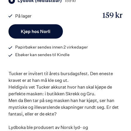
Lydbok (nedlastbar)
159 kr
159 kr
På lager
ISBN
Antall
9788203368066
Kjøp hos Norli
Papirbøker sendes innen 2 virkedager
Ebøker kan sendes til Kindle
Tucker er invitert til årets bursdagsfest. Den eneste
kravet er at han må kle seg ut.
Heldigvis vet Tucker akkurat hvor han skal kjøpe de
perfekte masken: i butikken Skrekk og Gru.
Men da Ben tar på seg masken han har kjøpt, ser han
mystiske og illevarslende skapninger rundt seg. Er det
fantasi, eller er de ekte?
Lydboka ble produsert av Norsk lyd- og