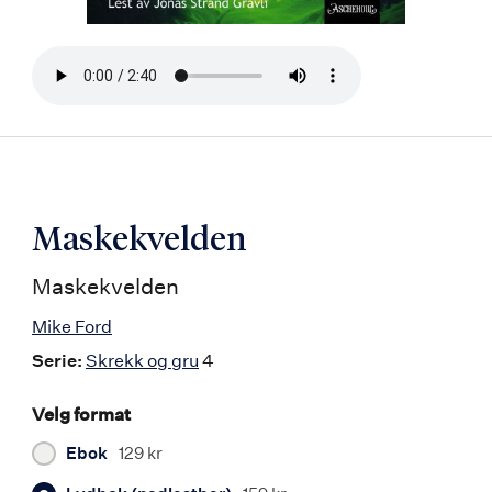
Bla
i
boken
Maskekvelden
Maskekvelden
Mike Ford
Serie:
Skrekk og gru
4
Velg format
Ebok
129 kr