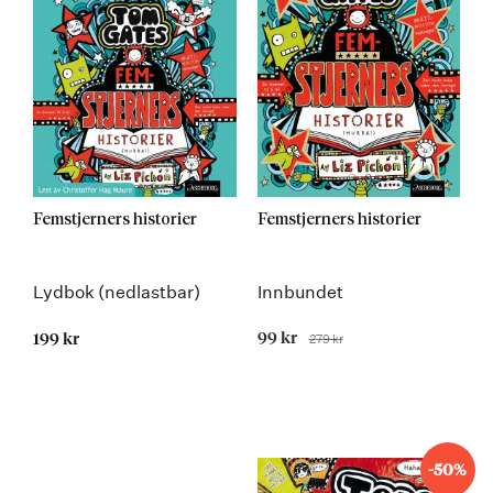
Femstjerners historier
Femstjerners historier
Lydbok (nedlastbar)
Innbundet
Tilbudspris
99 kr
279 kr
199 kr
Før
-50%