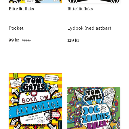
Bitte litt flaks
Bitte litt flaks
Pocket
Lydbok (nedlastbar)
Tilbudspris
99 kr
199 kr
129 kr
Før
Kommer 23.01.2017