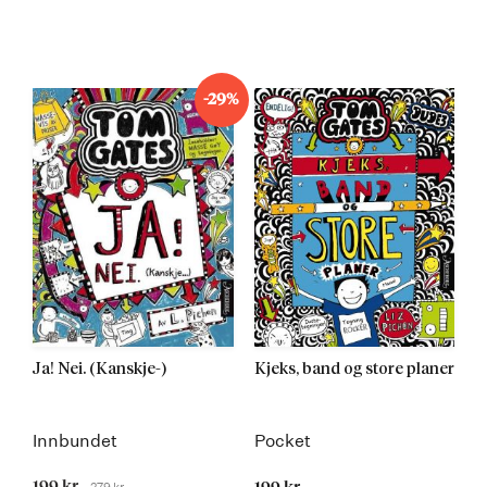
-29%
Ja! Nei. (Kanskje-)
Kjeks, band og store planer
Innbundet
Pocket
Tilbudspris
199 kr
279 kr
Før