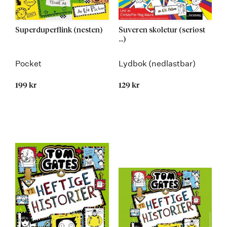
Superduperflink (nesten)
Suveren skoletur (seriøst
...)
Pocket
Lydbok (nedlastbar)
199 kr
129 kr