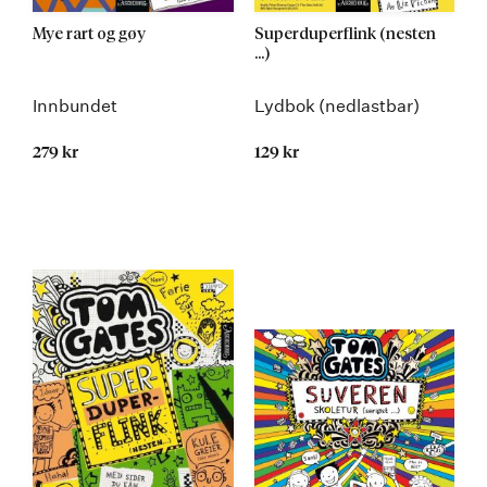
Mye rart og gøy
Superduperflink (nesten
...)
Innbundet
Lydbok (nedlastbar)
279 kr
129 kr