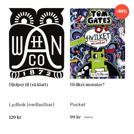
-50%
Hjelper til (så klart)
Hvilket monster?
Lydbok (nedlastbar)
Pocket
Tilbudspris
99 kr
199 kr
129 kr
Før