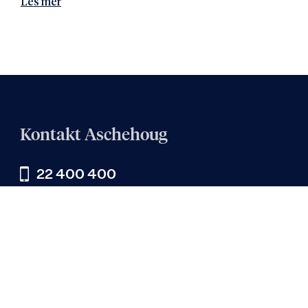
Les mer
Kontakt Aschehoug
22 400 400
Skriv til oss:
epost@aschehoug.no
Aschehoug AS
Org.nr: 935 302 137
Besøksadresse:
Sehesteds gate 3