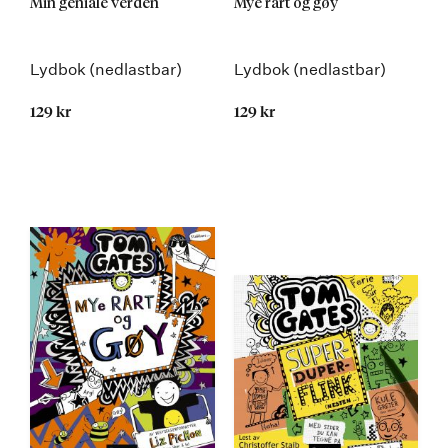
Min geniale verden
Mye rart og gøy
Lydbok (nedlastbar)
Lydbok (nedlastbar)
129 kr
129 kr
Kommer 02.02.2015