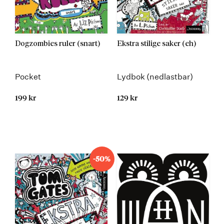
Dogzombies ruler (snart)
Ekstra stilige saker (eh)
Pocket
Lydbok (nedlastbar)
199 kr
129 kr
-50%