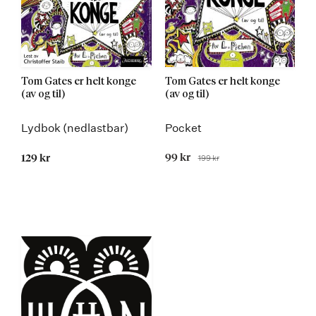
Tom Gates er helt konge
Tom Gates er helt konge
(av og til)
(av og til)
Lydbok (nedlastbar)
Pocket
Tilbudspris
99 kr
199 kr
129 kr
Før