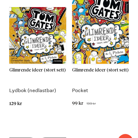
Glimrende ideer (stort sett)
Glimrende ideer (stort sett)
Lydbok (nedlastbar)
Pocket
Tilbudspris
99 kr
199 kr
129 kr
Før