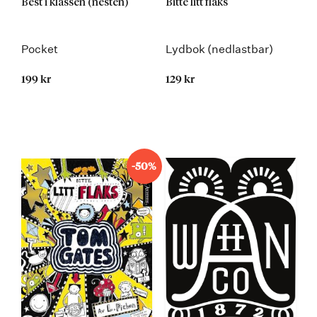
Best i klassen (nesten)
Bitte litt flaks
Pocket
Lydbok (nedlastbar)
199 kr
129 kr
-50%