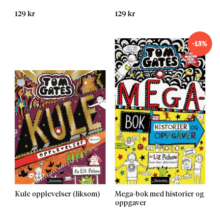
129 kr
129 kr
-13%
Kule opplevelser (liksom)
Mega-bok med historier og
oppgaver