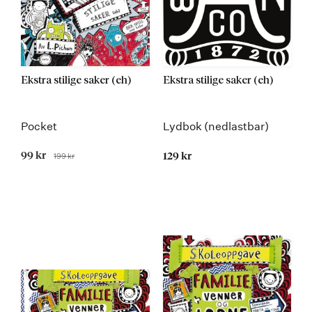
Ekstra stilige saker (eh)
Ekstra stilige saker (eh)
Pocket
Lydbok (nedlastbar)
Tilbudspris
99 kr
199 kr
129 kr
Før
Kommer 25.08.2016