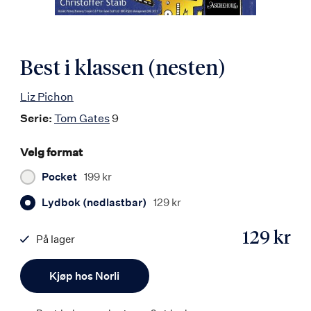
Best i klassen (nesten)
Liz Pichon
Serie:
Tom Gates
9
Velg format
Pocket
199 kr
Lydbok (nedlastbar)
129 kr
129 kr
På lager
ISBN
Antall
9788203377358
Kjøp hos Norli