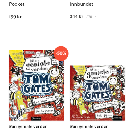
Pocket
Innbundet
Tilbudspris
244 kr
279 kr
199 kr
Før
-50%
Min geniale verden
Min geniale verden