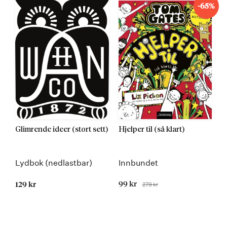
-65%
Glimrende ideer (stort sett)
Hjelper til (så klart)
Lydbok (nedlastbar)
Innbundet
Tilbudspris
99 kr
279 kr
129 kr
Før
Kommer 19.01.2016