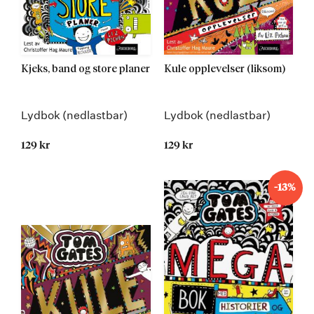
Kjeks, band og store planer
Kule opplevelser (liksom)
Lydbok (nedlastbar)
Lydbok (nedlastbar)
129 kr
129 kr
-13%