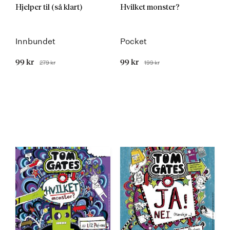
Hjelper til (så klart)
Hvilket monster?
Innbundet
Pocket
Tilbudspris
99 kr
Tilbudspris
99 kr
279 kr
199 kr
Før
Før