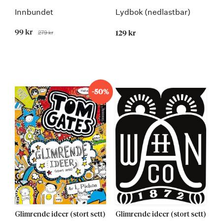
Innbundet
Lydbok (nedlastbar)
Tilbudspris
99 kr
279 kr
129 kr
Før
-50%
Glimrende ideer (stort sett)
Glimrende ideer (stort sett)