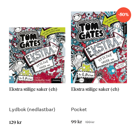
-50%
Ekstra stilige saker (eh)
Ekstra stilige saker (eh)
Lydbok (nedlastbar)
Pocket
Tilbudspris
99 kr
199 kr
129 kr
Før