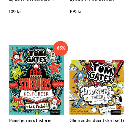
129 kr
199 kr
Kommer 13.05.2015
-65%
Femstjerners historier
Glimrende ideer (stort sett)