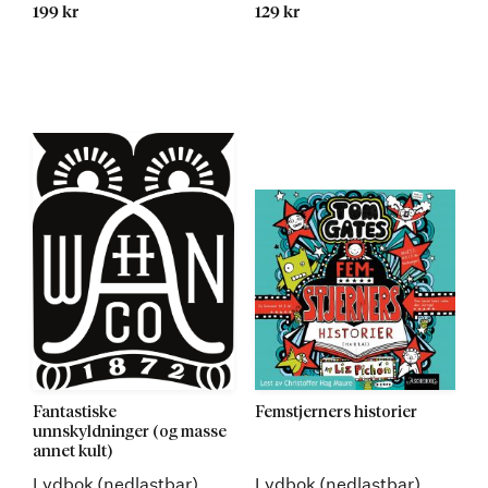
199 kr
129 kr
Fantastiske
Femstjerners historier
unnskyldninger (og masse
annet kult)
Lydbok (nedlastbar)
Lydbok (nedlastbar)