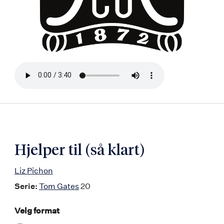
Bla
i
boken
Hjelper til (så klart)
Liz Pichon
Serie:
Tom Gates
20
Velg format