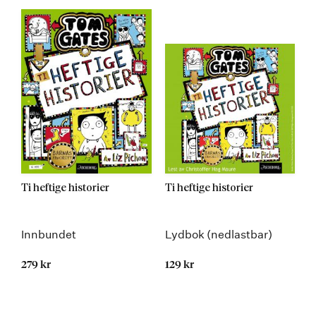
Ti heftige historier
Ti heftige historier
Innbundet
Lydbok (nedlastbar)
279 kr
129 kr