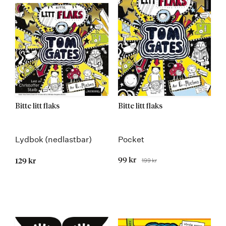
Bitte litt flaks
Bitte litt flaks
Lydbok (nedlastbar)
Pocket
Tilbudspris
99 kr
199 kr
129 kr
Før