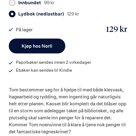
Innbundet
99 kr
Lydbok (nedlastbar)
129 kr
129 kr
På lager
ISBN
Antall
9788203456435
Kjøp hos Norli
Papirbøker sendes innen 2 virkedager
Ebøker kan sendes til Kindle
Tom bestemmer seg for å hjelpe til med både klesvask,
hagearbeid og rydding, men ingenting går naturligvis
helt etter planen. Kaoset blir komplett da det blåser opp
til en storm som ødelegger taket på biblioteket, og alle
plutselig skal samle inn penger for å reparere det.
Kommer Tom noensinne til å klare å tjene nok penger til
det fantastiske tegneskrinet?