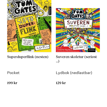
Superduperflink (nesten)
Suveren skoletur (seriøst
...)
Pocket
Lydbok (nedlastbar)
199 kr
129 kr