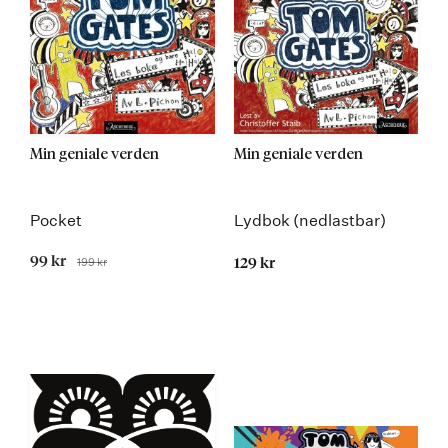
Min geniale verden
Min geniale verden
Pocket
Lydbok (nedlastbar)
Tilbudspris
99 kr
199 kr
129 kr
Før