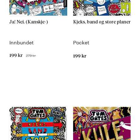
Ja! Nei. (Kanskje-)
Kjeks, band og store planer
Innbundet
Pocket
Tilbudspris
199 kr
279 kr
199 kr
Før