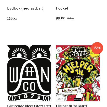
Lydbok (nedlastbar)
Pocket
Tilbudspris
99 kr
199 kr
129 kr
Før
-65%
Glimrende ideer (stort sett)
Hjelper til (så klart)