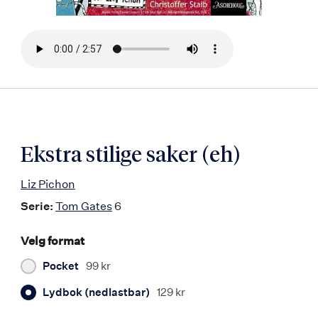
Bla
i
boken
Ekstra stilige saker (eh)
Liz Pichon
Serie:
Tom Gates
6
Velg format
Pocket
99 kr
Lydbok (nedlastbar)
129 kr