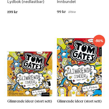
Lydbok (nedlastbar)
Innbundet
Tilbudspris
99 kr
279 kr
199 kr
Før
-50%
Glimrende ideer (stort sett)
Glimrende ideer (stort sett)