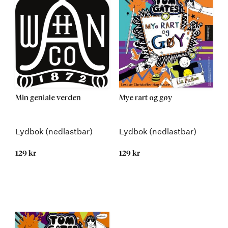
Min geniale verden
Mye rart og gøy
Lydbok (nedlastbar)
Lydbok (nedlastbar)
129 kr
129 kr
Kommer 02.02.2015