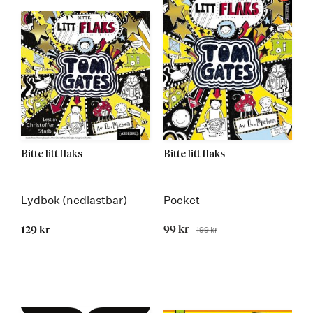
Bitte litt flaks
Bitte litt flaks
Lydbok (nedlastbar)
Pocket
Tilbudspris
99 kr
199 kr
129 kr
Før