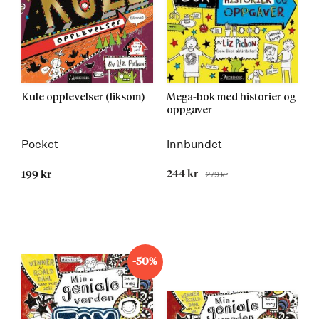
Kule opplevelser (liksom)
Mega-bok med historier og
oppgaver
Pocket
Innbundet
Tilbudspris
244 kr
279 kr
199 kr
Før
-50%