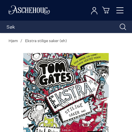
Logg inn
Toggl
n
Handleku
Nav
Hjem
Ekstra stilige saker (eh)