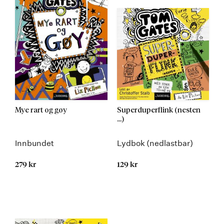
Mye rart og gøy
Superduperflink (nesten
...)
Innbundet
Lydbok (nedlastbar)
279 kr
129 kr