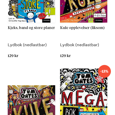
Kjeks, band og store planer
Kule opplevelser (liksom)
Lydbok (nedlastbar)
Lydbok (nedlastbar)
129 kr
129 kr
-13%