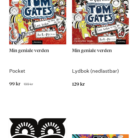
Min geniale verden
Min geniale verden
Pocket
Lydbok (nedlastbar)
Tilbudspris
99 kr
199 kr
129 kr
Før