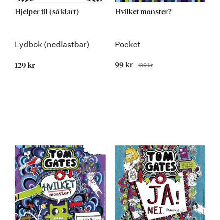
Hjelper til (så klart)
Hvilket monster?
Lydbok (nedlastbar)
Pocket
Tilbudspris
99 kr
199 kr
129 kr
Før