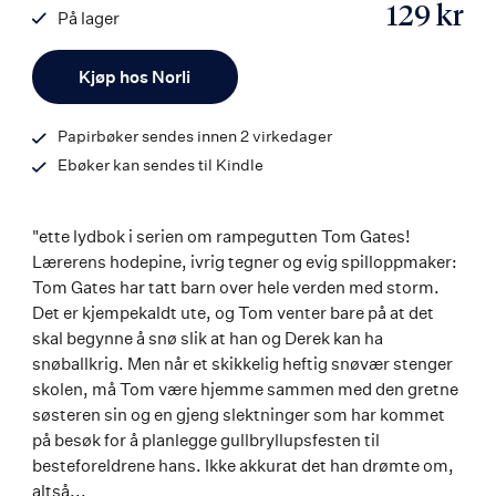
129 kr
På lager
ISBN
Antall
9788242163936
Kjøp hos Norli
Papirbøker sendes innen 2 virkedager
Ebøker kan sendes til Kindle
"ette lydbok i serien om rampegutten Tom Gates!
Lærerens hodepine, ivrig tegner og evig spilloppmaker:
Tom Gates har tatt barn over hele verden med storm.
Det er kjempekaldt ute, og Tom venter bare på at det
skal begynne å snø slik at han og Derek kan ha
snøballkrig. Men når et skikkelig heftig snøvær stenger
skolen, må Tom være hjemme sammen med den gretne
søsteren sin og en gjeng slektninger som har kommet
på besøk for å planlegge gullbryllupsfesten til
besteforeldrene hans. Ikke akkurat det han drømte om,
altså...