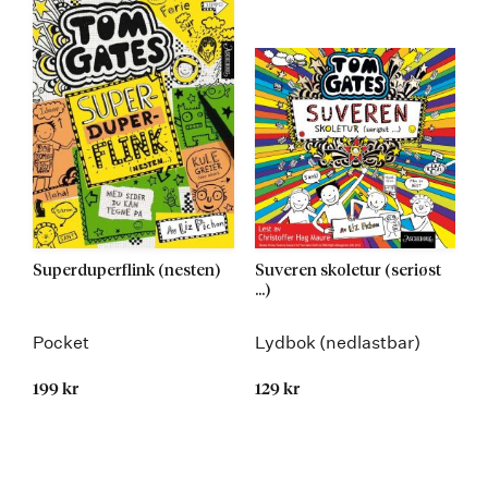
Superduperflink (nesten)
Suveren skoletur (seriøst
...)
Pocket
Lydbok (nedlastbar)
199 kr
129 kr