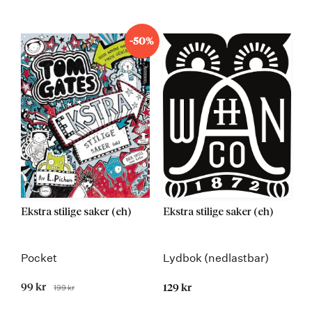
-50%
Ekstra stilige saker (eh)
Ekstra stilige saker (eh)
Pocket
Lydbok (nedlastbar)
Tilbudspris
99 kr
199 kr
129 kr
Før
Kommer 25.08.2016