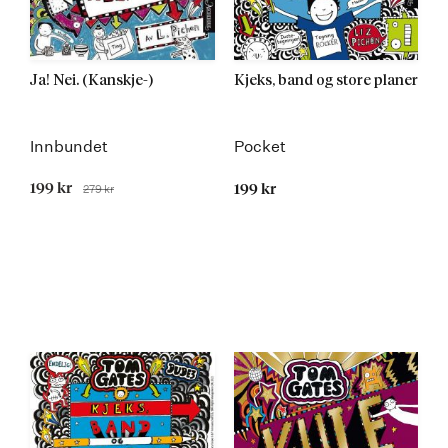
Ja! Nei. (Kanskje-)
Kjeks, band og store planer
Innbundet
Pocket
Tilbudspris
199 kr
279 kr
199 kr
Før