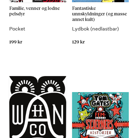
Familie, venner og lodne
Fantastiske
pelsdyr
unnskyldninger (og masse
annet kult)
Pocket
Lydbok (nedlastbar)
199 kr
129 kr