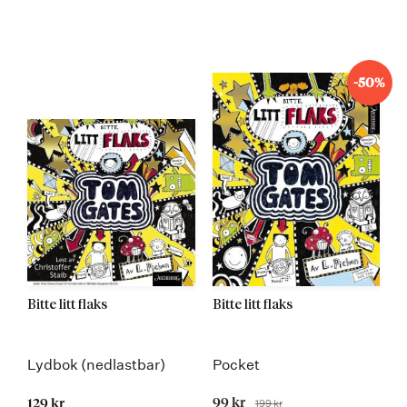
-50%
Bitte litt flaks
Bitte litt flaks
Lydbok (nedlastbar)
Pocket
Tilbudspris
99 kr
199 kr
129 kr
Før