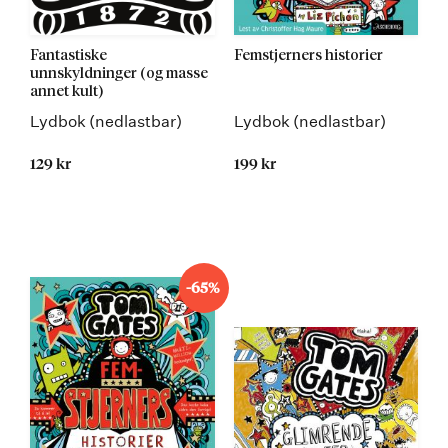
Fantastiske
Femstjerners historier
unnskyldninger (og masse
annet kult)
Lydbok (nedlastbar)
Lydbok (nedlastbar)
129 kr
199 kr
Kommer 13.05.2015
-65%