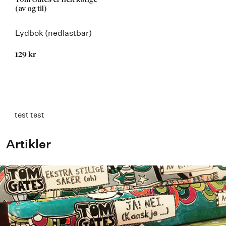
(av og til)
Lydbok (nedlastbar)
129 kr
Kommer 23.05.2016
test test
Artikler