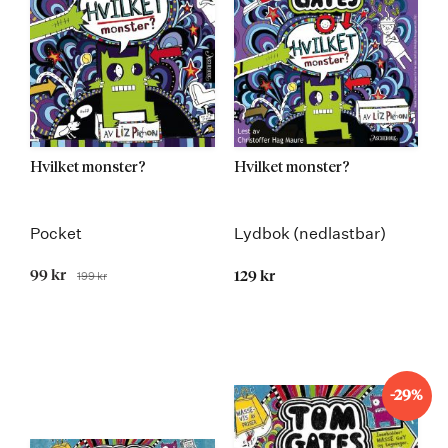
Hvilket monster?
Hvilket monster?
Pocket
Lydbok (nedlastbar)
Tilbudspris
99 kr
199 kr
129 kr
Før
-29%