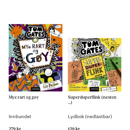
Mye rart og gøy
Superduperflink (nesten
...)
Innbundet
Lydbok (nedlastbar)
279 kr
129 kr