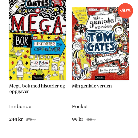
-50%
Mega-bok med historier og
Min geniale verden
oppgaver
Innbundet
Pocket
Tilbudspris
244 kr
Tilbudspris
99 kr
279 kr
199 kr
Før
Før