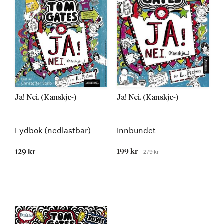
Ja! Nei. (Kanskje-)
Ja! Nei. (Kanskje-)
Lydbok (nedlastbar)
Innbundet
Tilbudspris
199 kr
279 kr
129 kr
Før