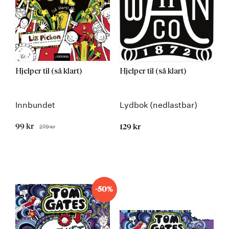
Hjelper til (så klart)
Hjelper til (så klart)
Innbundet
Lydbok (nedlastbar)
Tilbudspris
99 kr
279 kr
129 kr
Før
-50%