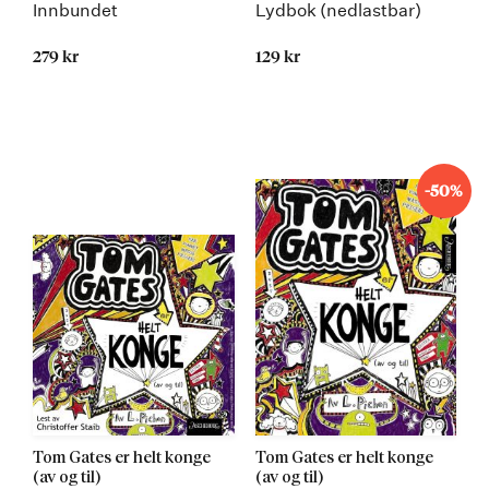
Innbundet
Lydbok (nedlastbar)
279 kr
129 kr
-50%
Tom Gates er helt konge
Tom Gates er helt konge
(av og til)
(av og til)