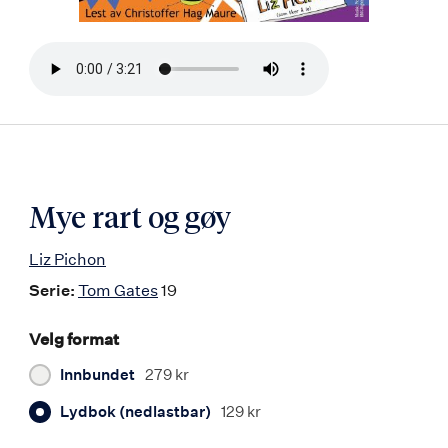
Bla
i
boken
Mye rart og gøy
Liz Pichon
Serie:
Tom Gates
19
Velg format
Innbundet
279 kr
Lydbok (nedlastbar)
129 kr