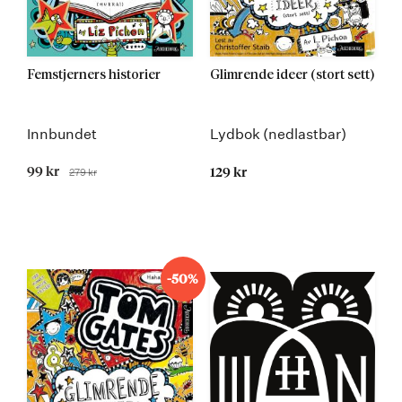
Femstjerners historier
Glimrende ideer (stort sett)
Innbundet
Lydbok (nedlastbar)
Tilbudspris
99 kr
279 kr
129 kr
Før
-50%