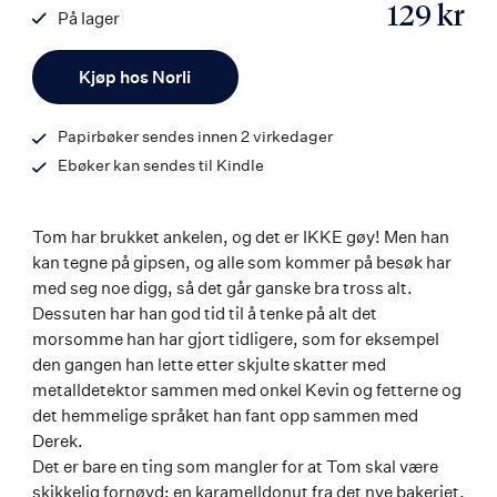
129 kr
På lager
ISBN
Antall
9788203452765
Kjøp hos Norli
Papirbøker sendes innen 2 virkedager
Ebøker kan sendes til Kindle
Tom har brukket ankelen, og det er IKKE gøy! Men han
kan tegne på gipsen, og alle som kommer på besøk har
med seg noe digg, så det går ganske bra tross alt.
Dessuten har han god tid til å tenke på alt det
morsomme han har gjort tidligere, som for eksempel
den gangen han lette etter skjulte skatter med
metalldetektor sammen med onkel Kevin og fetterne og
det hemmelige språket han fant opp sammen med
Derek.
Det er bare en ting som mangler for at Tom skal være
skikkelig fornøyd: en karamelldonut fra det nye bakeriet.