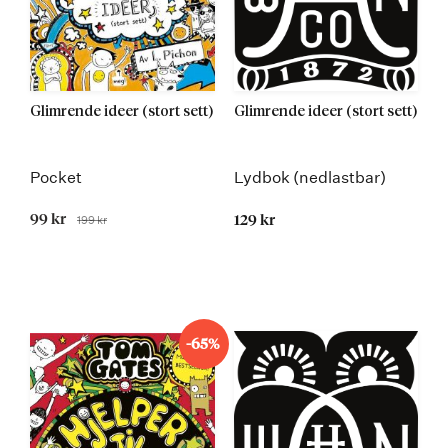
Glimrende ideer (stort sett)
Glimrende ideer (stort sett)
Pocket
Lydbok (nedlastbar)
Tilbudspris
99 kr
199 kr
129 kr
Før
Kommer 19.01.2016
-65%