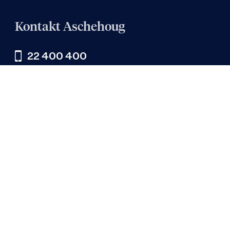
Kontakt Aschehoug
22 400 400
Skriv til oss:
epost@aschehoug.no
Aschehoug AS
Org.nr: 935 302 137
Besøksadresse:
Sehesteds gate 3
0164 Oslo
Postadresse:
Postboks 363 Sentrum
0102 Oslo