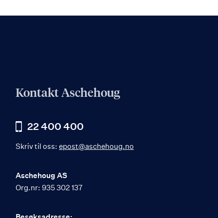
Kontakt Aschehoug
22 400 400
Skriv til oss:
epost@aschehoug.no
Aschehoug AS
Org.nr: 935 302 137
Besøksadresse: