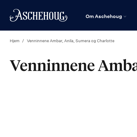
n
Hjem
Om Aschehoug
Hjem
Venninnene Ambar, Anila, Sumera og Charlotte
Venninnene Ambar,