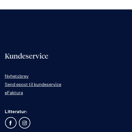
utgave
utgave
Les
Les
mer
mer
Kundeservice
Nyhetsbrev
Send epost til kundeservice
eFaktura
Litteratur: