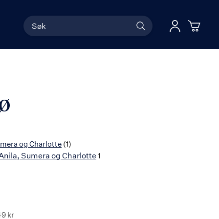
Søk
Han
Logg 
nø
mera og Charlotte
(1)
nila, Sumera og Charlotte
1
49 kr