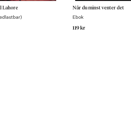
il Lahore
Når du minst venter det
edlastbar)
Ebok
119 kr