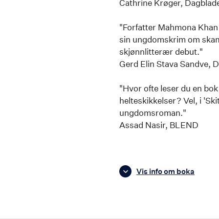
Cathrine Krøger, Dagblad
"Forfatter Mahmona Khan p
sin ungdomskrim om skam
skjønnlitterær debut."
Gerd Elin Stava Sandve, 
"Hvor ofte leser du en bok
helteskikkelser? Vel, i 'Skit
ungdomsroman."
Assad Nasir, BLEND
Vis info om boka