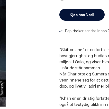
Antall
Kjøp hos Norli
Papirbøker sendes innen 
"Skitten snø" er en fortel
hevngjerrighet og hudløs 
miljøet i Oslo, og viser hv
- når de står sammen.
Når Charlotte og Sumera op
venninnene seg for at dette
dop, og livet vil adri mer 
"Khan er en dristig forfatt
også et tvetydig blikk inn 