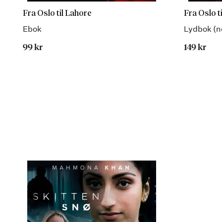
Fra Oslo til Lahore
Fra Oslo t
Ebok
Lydbok (n
99 kr
149 kr