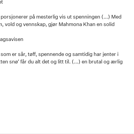
et
orsjonerer på mesterlig vis ut spenningen (...) Med
, vold og vennskap, gjør Mahmona Khan en solid
Dagsavisen
 som er sår, tøff, spennende og samtidig har jenter i
ten snø' får du alt det og litt til. (...) en brutal og ærlig