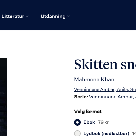
Litteratur
Utdanning
Skitten s
Mahmona Khan
Venninnene Ambar, Anila, Su
Serie:
Venninnene Ambar, A
Velg format
Ebok
79 kr
Lydbok (nedlastbar)
1