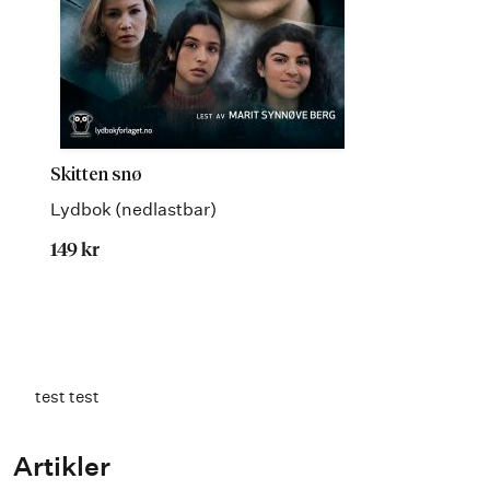
Skitten snø
Lydbok (nedlastbar)
149 kr
test test
Artikler