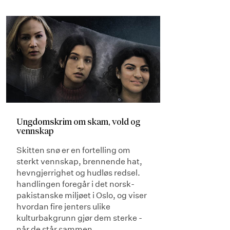
Ungdomskrim om skam, vold og
vennskap
Skitten snø er en fortelling om
sterkt vennskap, brennende hat,
hevngjerrighet og hudløs redsel.
handlingen foregår i det norsk-
pakistanske miljøet i Oslo, og viser
hvordan fire jenters ulike
kulturbakgrunn gjør dem sterke -
når de står sammen.