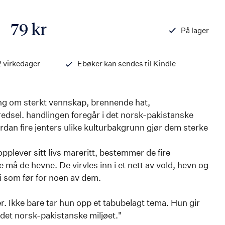
79 kr
På lager
ISBN
97882032543
2 virkedager
Ebøker kan sendes til Kindle
ling om sterkt vennskap, brennende hat,
redsel. handlingen foregår i det norsk-pakistanske
ordan fire jenters ulike kulturbakgrunn gjør dem sterke
plever sitt livs mareritt, bestemmer de fire
 må de hevne. De virvles inn i et nett av vold, hevn og
bli som før for noen av dem.
er. Ikke bare tar hun opp et tabubelagt tema. Hun gir
i det norsk-pakistanske miljøet."