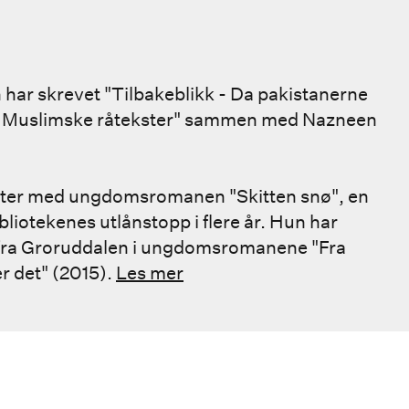
 har skrevet "Tilbakeblikk - Da pakistanerne
ørt. Muslimske råtekster" sammen med Nazneen
fatter med ungdomsromanen "Skitten snø", en
iotekenes utlånstopp i flere år. Hun har
fra Groruddalen i ungdomsromanene "Fra
er det" (2015).
Les mer