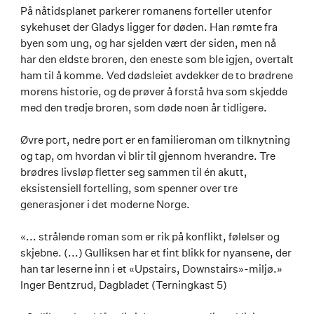
På nåtidsplanet parkerer romanens forteller utenfor
sykehuset der Gladys ligger for døden. Han rømte fra
byen som ung, og har sjelden vært der siden, men nå
har den eldste broren, den eneste som ble igjen, overtalt
ham til å komme. Ved dødsleiet avdekker de to brødrene
morens historie, og de prøver å forstå hva som skjedde
med den tredje broren, som døde noen år tidligere.
Øvre port, nedre port er en familieroman om tilknytning
og tap, om hvordan vi blir til gjennom hverandre. Tre
brødres livsløp fletter seg sammen til én akutt,
eksistensiell fortelling, som spenner over tre
generasjoner i det moderne Norge.
«... strålende roman som er rik på konflikt, følelser og
skjebne. (...) Gulliksen har et fint blikk for nyansene, der
han tar leserne inn i et «Upstairs, Downstairs»-miljø.»
Inger Bentzrud, Dagbladet (Terningkast 5)