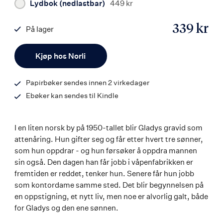
Lydbok (nedlastbar)
449 kr
339 kr
På lager
ISBN
Antall
9788203398346
Kjøp hos Norli
Papirbøker sendes innen 2 virkedager
Ebøker kan sendes til Kindle
I en liten norsk by på 1950-tallet blir Gladys gravid som
attenåring. Hun gifter seg og får etter hvert tre sønner,
som hun oppdrar - og hun førsøker å oppdra mannen
sin også. Den dagen han får jobb i våpenfabrikken er
fremtiden er reddet, tenker hun. Senere får hun jobb
som kontordame samme sted. Det blir begynnelsen på
en oppstigning, et nytt liv, men noe er alvorlig galt, både
for Gladys og den ene sønnen.