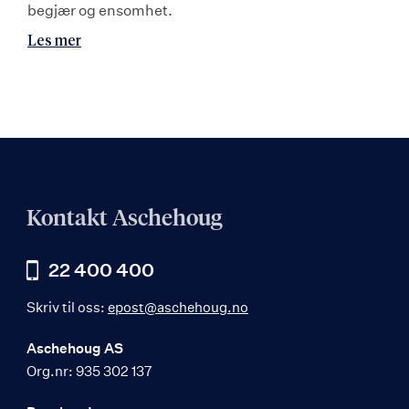
begjær og ensomhet.
Les mer
Kontakt Aschehoug
22 400 400
Skriv til oss:
epost@aschehoug.no
Aschehoug AS
Org.nr: 935 302 137