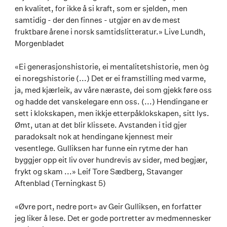
en kvalitet, for ikke å si kraft, som er sjelden, men
samtidig - der den finnes - utgjør en av de mest
fruktbare årene i norsk samtidslitteratur.» Live Lundh,
Morgenbladet
«Ei generasjonshistorie, ei mentalitetshistorie, men òg
ei noregshistorie (...) Det er ei framstilling med varme,
ja, med kjærleik, av våre næraste, dei som gjekk føre oss
og hadde det vanskelegare enn oss. (...) Hendingane er
sett i klokskapen, men ikkje etterpåklokskapen, sitt lys.
Ømt, utan at det blir klissete. Avstanden i tid gjer
paradoksalt nok at hendingane kjennest meir
vesentlege. Gulliksen har funne ein rytme der han
byggjer opp eit liv over hundrevis av sider, med begjær,
frykt og skam ...» Leif Tore Sædberg, Stavanger
Aftenblad (Terningkast 5)
«Øvre port, nedre port» av Geir Gulliksen, en forfatter
jeg liker å lese. Det er gode portretter av medmennesker