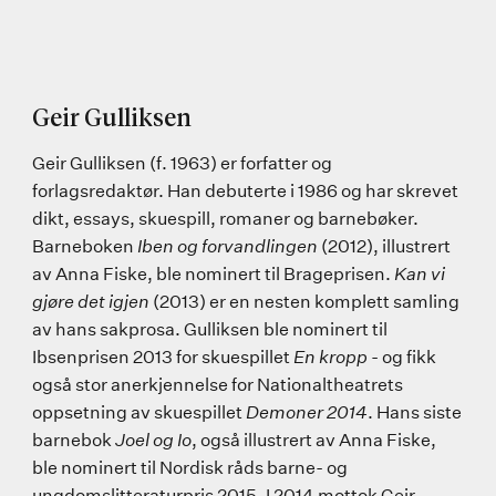
Geir Gulliksen
Geir Gulliksen (f. 1963) er forfatter og
forlagsredaktør. Han debuterte i 1986 og har skrevet
dikt, essays, skuespill, romaner og barnebøker.
Barneboken
Iben og forvandlingen
(2012), illustrert
av Anna Fiske, ble nominert til Brageprisen.
Kan vi
gjøre det igjen
(2013) er en nesten komplett samling
av hans sakprosa. Gulliksen ble nominert til
Ibsenprisen 2013 for skuespillet
En kropp
- og fikk
også stor anerkjennelse for Nationaltheatrets
oppsetning av skuespillet
Demoner 2014
. Hans siste
barnebok
Joel og Io
, også illustrert av Anna Fiske,
ble nominert til Nordisk råds barne- og
ungdomslitteraturpris 2015. I 2014 mottok Geir