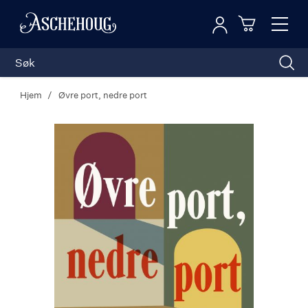
Logg inn
Toggl
n
Handleku
Nav
Hjem
Øvre port, nedre port