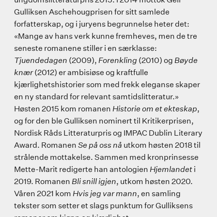
Gulliksen Aschehougprisen for sitt samlede
forfatterskap, og i juryens begrunnelse heter det:
«Mange av hans verk kunne fremheves, men de tre
seneste romanene stiller i en særklasse:
Tjuendedagen
(2009),
Forenkling
(2010) og
Bøyde
knær
(2012) er ambisiøse og kraftfulle
kjærlighetshistorier som med frekk eleganse skaper
en ny standard for relevant samtidslitteratur.»
Høsten 2015 kom romanen
Historie om et ekteskap
,
og for den ble Gulliksen nominert til Kritikerprisen,
Nordisk Råds Litteraturpris og IMPAC Dublin Literary
Award. Romanen
Se på oss nå
utkom høsten 2018 til
strålende mottakelse. Sammen med kronprinsesse
Mette-Marit redigerte han antologien
Hjemlandet
i
2019. Romanen
Bli snill igjen
, utkom høsten 2020.
Våren 2021 kom
Hvis jeg var mann
, en samling
tekster som setter et slags punktum for Gulliksens