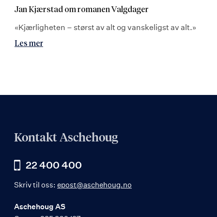
Jan Kjærstad om romanen Valgdager
«Kjærligheten – størst av alt og vanskeligst av alt.»
Les mer
Kontakt Aschehoug
22 400 400
Skriv til oss:
epost@aschehoug.no
Aschehoug AS