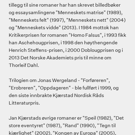
tillegg til sine romaner har han skrevet billedbøker
og essaysamlingene "Menneskets matrise" (1989),
"Menneskets felt" (1997), "Menneskets nett" (2004)
og "Menneskets vidde" (2013). I 1984 mottok han
Kritikerprisen for romanen "Homo Falsus", i 1993 fikk
han Aschehougprisen, i 1998 den høythengende
Henrich Steffens-prisen, i 2000 Doblougprisen og i
2013 Det Norske Akademiets pris til minne om
Thorleif Dahl.
Trilogien om Jonas Wergeland - "Forføreren",
"Erobreren", "Oppdageren" - ble fullført i 1999, og
den siste innbrakte Kjærstad Nordisk Råds
Litteraturpris.
Jan Kjærstads øvrige romaner er "Speil (1982), "Det
store eventyret" (1987), "Rand" (1990), "Tegn til
kjærlighet" (2002), "Kongen av Europa" (2005),