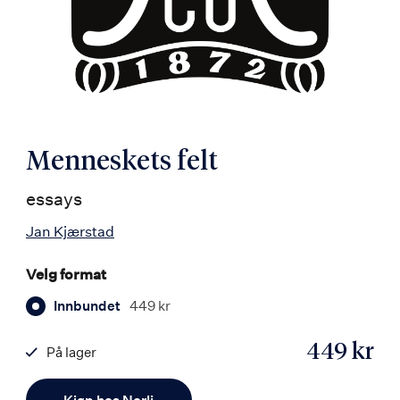
Menneskets felt
essays
Jan Kjærstad
Velg format
Innbundet
449 kr
449 kr
På lager
ISBN
Antall
9788203178788