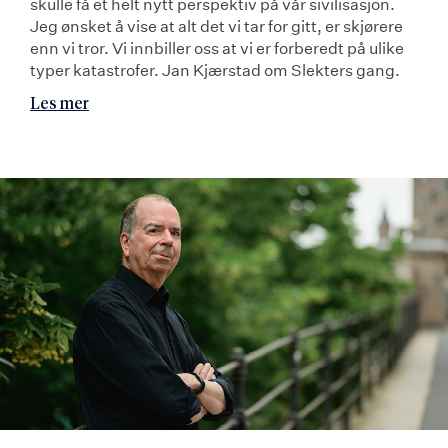
skulle få et helt nytt perspektiv på vår sivilisasjon.
Jeg ønsket å vise at alt det vi tar for gitt, er skjørere
enn vi tror. Vi innbiller oss at vi er forberedt på ulike
typer katastrofer. Jan Kjærstad om Slekters gang.
Les mer