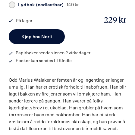
Lydbok (nedlastbar)
149 kr
229 kr
På lager
ISBN
Antall
9788203397721
Kjøp hos Norli
Papirbøker sendes innen 2 virkedager
Ebøker kan sendes til Kindle
Odd Marius Walaker er femten år og ingenting er lenger
umulig. Han har et erotisk forhold til nabofruen. Han blir
lagt i bakken av fire jenter som vil omskjære ham. Han
sender lærere på gangen. Han svarer på folks
kjærlighetsbrev i et ukeblad. Han grubler på hvem som
terroriserer byen med bokbomber. Han har et sterkt
ønske om å redde foreldrenes ekteskap, og han prøver å
bistå da lillebroren til bestevennen blir meldt savnet.