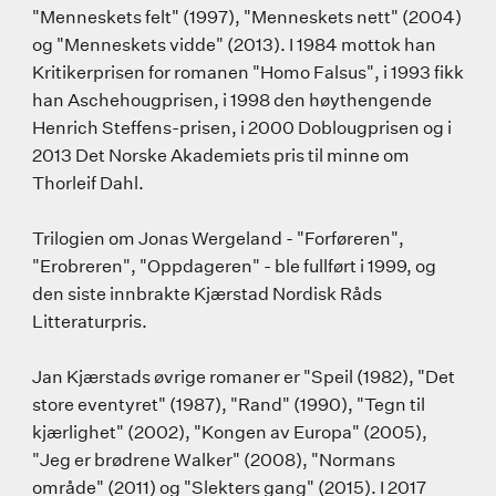
"Menneskets felt" (1997), "Menneskets nett" (2004)
og "Menneskets vidde" (2013). I 1984 mottok han
Kritikerprisen for romanen "Homo Falsus", i 1993 fikk
han Aschehougprisen, i 1998 den høythengende
Henrich Steffens-prisen, i 2000 Doblougprisen og i
2013 Det Norske Akademiets pris til minne om
Thorleif Dahl.
Trilogien om Jonas Wergeland - "Forføreren",
"Erobreren", "Oppdageren" - ble fullført i 1999, og
den siste innbrakte Kjærstad Nordisk Råds
Litteraturpris.
Jan Kjærstads øvrige romaner er "Speil (1982), "Det
store eventyret" (1987), "Rand" (1990), "Tegn til
kjærlighet" (2002), "Kongen av Europa" (2005),
"Jeg er brødrene Walker" (2008), "Normans
område" (2011) og "Slekters gang" (2015). I 2017