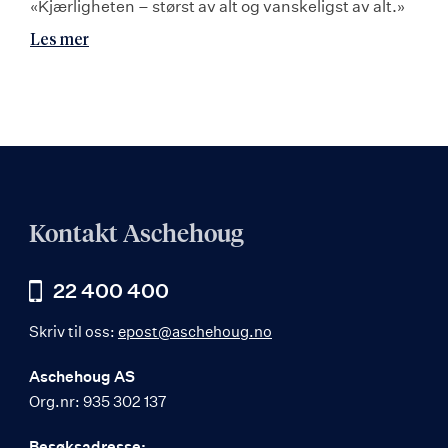
«Kjærligheten – størst av alt og vanskeligst av alt.»
Les mer
Kontakt Aschehoug
22 400 400
Skriv til oss:
epost@aschehoug.no
Aschehoug AS
Org.nr: 935 302 137
Besøksadresse: