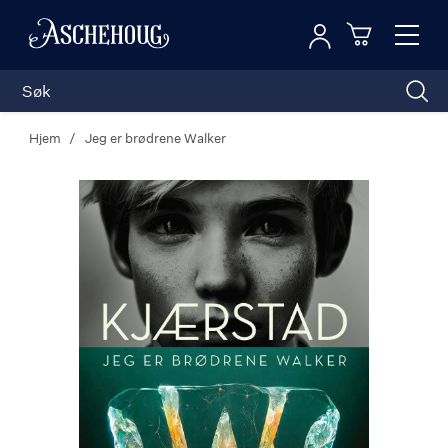
Logg inn
Toggl
n
Handleku
Nav
Hjem
Jeg er brødrene Walker