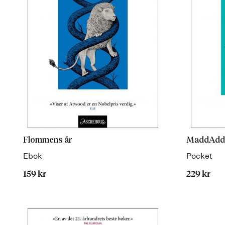
Flommens år
MaddAd
Ebok
Pocket
159 kr
229 kr