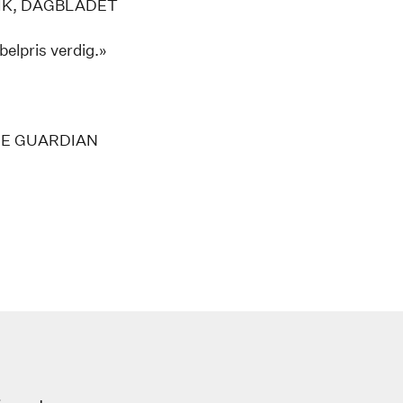
IK, DAGBLADET
belpris verdig.»
THE GUARDIAN