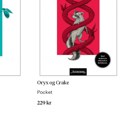
Oryx og Crake
Pocket
229 kr