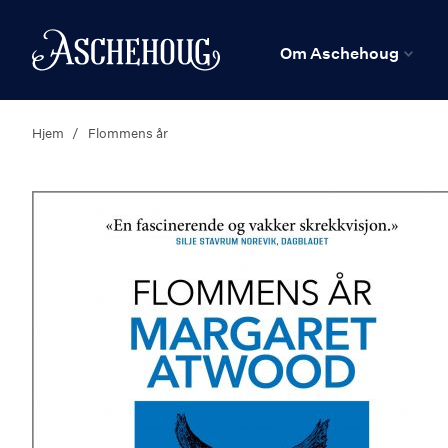
n
Hjem
Om Aschehoug
Hjem
Flommens år