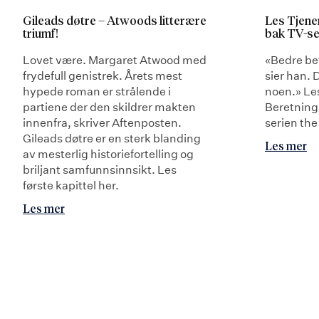
Gileads døtre – Atwoods litterære
Les Tjene
triumf!
bak TV-se
Lovet være. Margaret Atwood med
«Bedre bet
frydefull genistrek. Årets mest
sier han. D
hypede roman er strålende i
noen.» Le
partiene der den skildrer makten
Beretning
innenfra, skriver Aftenposten.
serien th
Gileads døtre er en sterk blanding
Les mer
av mesterlig historiefortelling og
briljant samfunnsinnsikt. Les
første kapittel her.
Les mer