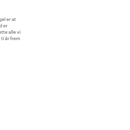
el er at
d er
tte alle vi
ti år frem