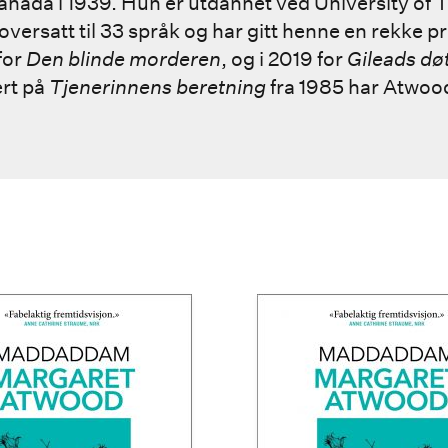
anada i 1939. Hun er utdannet ved University of 
ersatt til 33 språk og har gitt henne en rekke pri
for
Den blinde morderen
,
og i 2019 for
Gileads dø
ert på
Tjenerinnens beretning
fra 1985 har Atwood