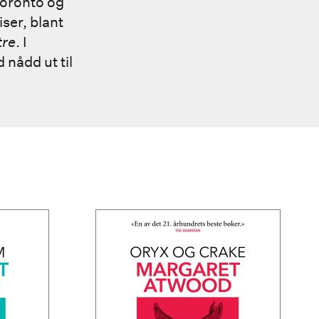
Toronto og
ser, blant
tre
. I
 nådd ut til