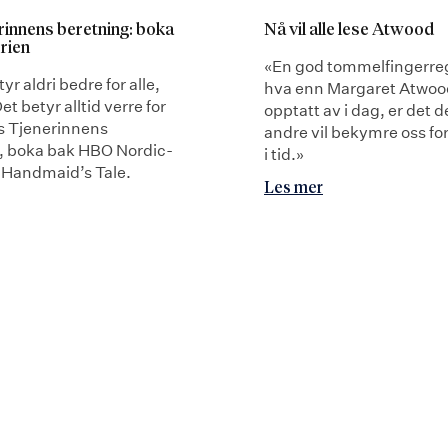
Nå vil alle lese Atwood
rinnens beretning: boka
rien
«En god tommelfingerreg
yr aldri bedre for alle,
hva enn Margaret Atwoo
et betyr alltid verre for
opptatt av i dag, er det de
s Tjenerinnens
andre vil bekymre oss for 
, boka bak HBO Nordic-
i tid.»
e Handmaid’s Tale.
Les mer