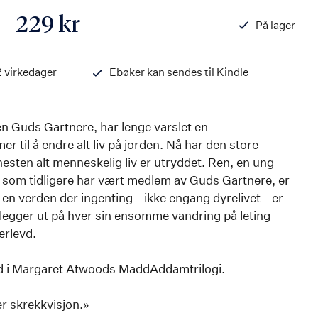
229 kr
På lager
ISBN
97882034547
2 virkedager
Ebøker kan sendes til Kindle
n Guds Gartnere, har lenge varslet en
 til å endre alt liv på jorden. Nå har den store
 nesten alt menneskelig liv er utryddet. Ren, en ung
 som tidligere har vært medlem av Guds Gartnere, er
 en verden der ingenting - ikke engang dyrelivet - er
y legger ut på hver sin ensomme vandring på leting
erlevd.
d i Margaret Atwoods MaddAddamtrilogi.
r skrekkvisjon.»