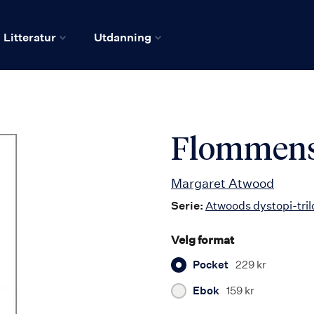
Litteratur
Utdanning
Flommens
Margaret Atwood
Serie:
Atwoods dystopi-tril
Velg format
Pocket
229 kr
Ebok
159 kr