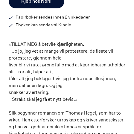
Kjøp hos Norli
Papirbøker sendes innen 2 virkedager
Ebøker kan sendes til Kindle
«TILLAT MEG å betvile kjærligheten.
Jo jo, jeg vet at mange vil protestere, de fleste vil
protestere, gjennom hele
livet blir vi tutet ørene fulle med at kjærligheten utholder
alt, tror alt, håper alt,
tåler alt; jeg beklager hvis jeg tar fra noen illusjonen,
men det er en løgn. Og jeg
snakker av erfaring.
Straks skal jeg få et nytt bevis.»
Slik begynner romanen om Thomas Hegel, som har to
yrker. Han etterforsker utroskap og skriver sangtekster,
og han vet godt at det ikke finnes et språk for
kjærligheten. Romanen er rik, elegant og spennende -