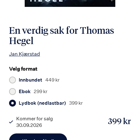
En verdig sak for Thomas
Hegel
Jan Kjærstad
Velg format
Innbundet
449 kr
Ebok
299 kr
Lydbok (nedlastbar)
399 kr
Kommer for salg
399 kr
30.09.2026
ISBN
Antall
9788203463815