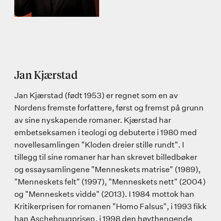
Jan Kjærstad
Jan Kjærstad (født 1953) er regnet som en av
Nordens fremste forfattere, først og fremst på grunn
av sine nyskapende romaner. Kjærstad har
embetseksamen i teologi og debuterte i 1980 med
novellesamlingen "Kloden dreier stille rundt". I
tillegg til sine romaner har han skrevet billedbøker
og essaysamlingene "Menneskets matrise" (1989),
"Menneskets felt" (1997), "Menneskets nett" (2004)
og "Menneskets vidde" (2013). I 1984 mottok han
Kritikerprisen for romanen "Homo Falsus", i 1993 fikk
han Aschehougprisen, i 1998 den høythengende