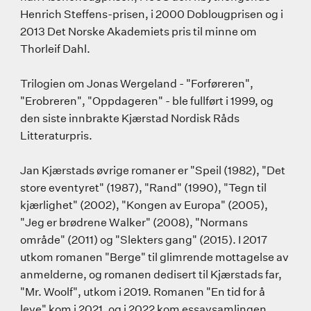
Henrich Steffens-prisen, i 2000 Doblougprisen og i
2013 Det Norske Akademiets pris til minne om
Thorleif Dahl.
Trilogien om Jonas Wergeland - "Forføreren",
"Erobreren", "Oppdageren" - ble fullført i 1999, og
den siste innbrakte Kjærstad Nordisk Råds
Litteraturpris.
Jan Kjærstads øvrige romaner er "Speil (1982), "Det
store eventyret" (1987), "Rand" (1990), "Tegn til
kjærlighet" (2002), "Kongen av Europa" (2005),
"Jeg er brødrene Walker" (2008), "Normans
område" (2011) og "Slekters gang" (2015). I 2017
utkom romanen "Berge" til glimrende mottagelse av
anmelderne, og romanen dedisert til Kjærstads far,
"Mr. Woolf", utkom i 2019. Romanen "En tid for å
leve" kom i 2021, og i 2022 kom essaysamlingen