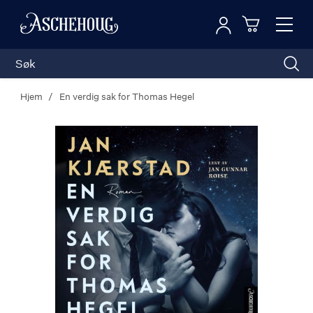
Logg inn
Toggl
n
Handleku
Nav
Hjem
En verdig sak for Thomas Hegel