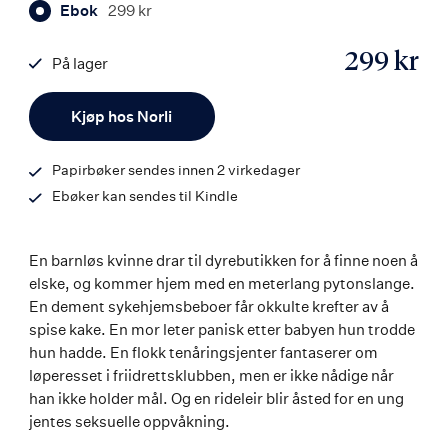
Ebok
299 kr
299 kr
På lager
ISBN
Antall
9788203458033
Kjøp hos Norli
Papirbøker sendes innen 2 virkedager
Ebøker kan sendes til Kindle
En barnløs kvinne drar til dyrebutikken for å finne noen å
elske, og kommer hjem med en meterlang pytonslange.
En dement sykehjemsbeboer får okkulte krefter av å
spise kake. En mor leter panisk etter babyen hun trodde
hun hadde. En flokk tenåringsjenter fantaserer om
løperesset i friidrettsklubben, men er ikke nådige når
han ikke holder mål. Og en rideleir blir åsted for en ung
jentes seksuelle oppvåkning.