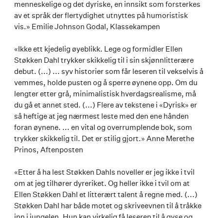
menneskelige og det dyriske, en innsikt som forsterkes
av et språk der flertydighet utnyttes på humoristisk
vis.» Emilie Johnson Godal, Klassekampen
«Ikke ett kjedelig øyeblikk. Lege og formidler Ellen
Støkken Dahl trykker skikkelig til i sin skjønnlitterære
debut. (...) ... syv historier som får leseren til vekselvis å
vemmes, holde pusten og å sperre øynene opp. Om du
lengter etter grå, minimalistisk hverdagsrealisme, må
du gå et annet sted. (...) Flere av tekstene i «Dyrisk» er
så heftige at jeg nærmest leste med den ene hånden
foran øynene. ... en vital og overrumplende bok, som
trykker skikkelig til. Det er stilig gjort.» Anne Merethe
Prinos, Aftenposten
«Etter å ha lest Støkken Dahls noveller er jeg ikke i tvil
om at jeg tilhører dyreriket. Og heller ikke i tvil om at
Ellen Støkken Dahl et litterært talent å regne med. (...)
Støkken Dahl har både motet og skriveevnen til å tråkke
inn i jungelen. Hun kan virkelig få leseren til å gyse og