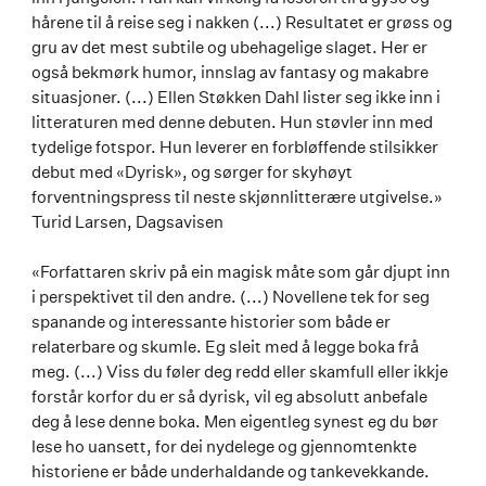
hårene til å reise seg i nakken (...) Resultatet er grøss og
gru av det mest subtile og ubehagelige slaget. Her er
også bekmørk humor, innslag av fantasy og makabre
situasjoner. (...) Ellen Støkken Dahl lister seg ikke inn i
litteraturen med denne debuten. Hun støvler inn med
tydelige fotspor. Hun leverer en forbløffende stilsikker
debut med «Dyrisk», og sørger for skyhøyt
forventningspress til neste skjønnlitterære utgivelse.»
Turid Larsen, Dagsavisen
«Forfattaren skriv på ein magisk måte som går djupt inn
i perspektivet til den andre. (...) Novellene tek for seg
spanande og interessante historier som både er
relaterbare og skumle. Eg sleit med å legge boka frå
meg. (...) Viss du føler deg redd eller skamfull eller ikkje
forstår korfor du er så dyrisk, vil eg absolutt anbefale
deg å lese denne boka. Men eigentleg synest eg du bør
lese ho uansett, for dei nydelege og gjennomtenkte
historiene er både underhaldande og tankevekkande.