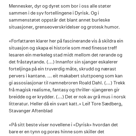
Mennesker, dyr og dyret som bor i oss alle støter
sammen i de syv fortellingene i Dyrisk. Og i
sammenstøtet oppstår det blant annet burleske
situasjoner, grenseoverskridelser og grotesk humor.
«Forfattaren klarer her på fascinerande vis å skildra ein
situasjon og skapa ei historie som med finesse treff
lesaren ein merkeleg stad midt mellom det rørande og
det fråstøytande. (...) Innanfor sin sjanger eskalerer
forteljinga på ein truverdig måte, skrudd og nærast
pervers i kantane. ... eit makabert sluttpoeng som kan
gi assosiasjonar til namnebroren Roald Dahl. (...) Trekk
frå magisk realisme, fantasy og thriller-sjangeren gir
breidde og er krydder. (...) Det er nok av grå mus i norsk
litteratur. Heller då ein svart katt.» Leif Tore Sædberg,
Stavanger Aftenblad
«På sitt beste viser novellene i «Dyrisk» hvordan det
bare er en tynn og porøs hinne som skiller det