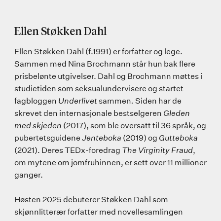
Ellen Støkken Dahl
Ellen Støkken Dahl (f.1991) er forfatter og lege.
Sammen med Nina Brochmann står hun bak flere
prisbelønte utgivelser. Dahl og Brochmann møttes i
studietiden som seksualundervisere og startet
fagbloggen
Underlivet
sammen
.
Siden har de
skrevet den internasjonale bestselgeren
Gleden
med skjeden
(2017), som ble oversatt til 36 språk, og
pubertetsguidene
Jenteboka
(2019) og
Gutteboka
(2021). Deres TEDx-foredrag
The Virginity Fraud
,
om mytene om jomfruhinnen, er sett over 11 millioner
ganger.
Høsten 2025 debuterer Støkken Dahl som
skjønnlitterær forfatter med novellesamlingen