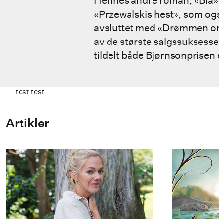
Hennes andre roman, «Blå», b
«Przewalskis hest», som også
avsluttet med «Drømmen om
av de største salgssuksesse
tildelt både Bjørnsonprisen
test test
Artikler