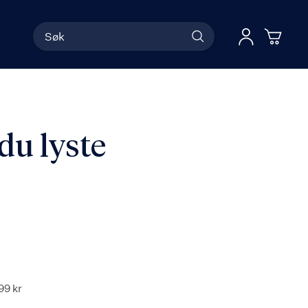
Søk
Han
Logg 
du lyste
99 kr