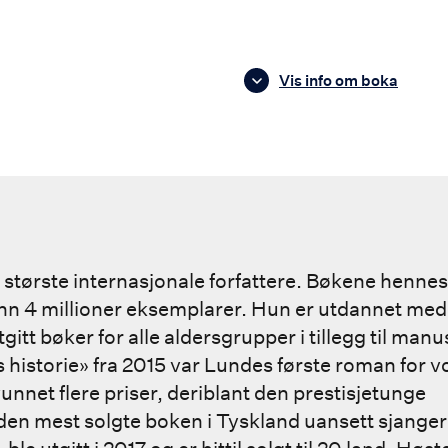
Vis info om boka
tørste internasjonale forfattere. Bøkene hennes e
nn 4 millioner eksemplarer. Hun er utdannet medi
gitt bøker for alle aldersgrupper i tillegg til manus
historie» fra 2015 var Lundes første roman for vo
vunnet flere priser, deriblant den prestisjetunge
en mest solgte boken i Tyskland uansett sjanger 