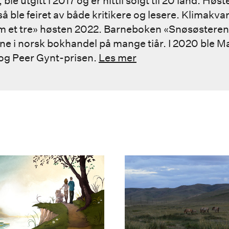
le utgitt i 2017 og er hittil solgt til 20 land. Hø
 ble feiret av både kritikere og lesere. Klimakvar
 et tre» høsten 2022. Barneboken «Snøsøsteren»
ne i norsk bokhandel på mange tiår. I 2020 ble M
 og Peer Gynt-prisen.
Les mer