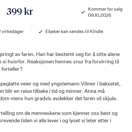
Kommer for salg
399 kr
09.10.2026
ISBN
9788203464348
2 virkedager
Ebøker kan sendes til Kindle
ringt av faren. Han har bestemt seg for å sitte alene
e si hvorfor. Reaksjonen hennes snur fra forvirring til
 forteller?
åpeglatte veier og med yngstemann Vilmer i baksetet,
 blir en reise tilbake i tid og minner. Anna må
dom mens hun gradvis avdekker det faren vil skjule.
fortelling om de menneskene som kjenner oss best og
ende tiden vi alle lever i og lyset vi leter etter i