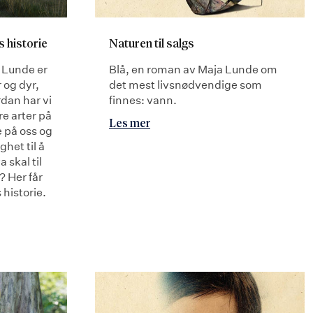
s historie
Naturen til salgs
 Lunde er
Blå, en roman av Maja Lunde om
og dyr,
det mest livsnødvendige som
dan har vi
finnes: vann.
e arter på
Les mer
e på oss og
het til å
 skal til
e? Her får
 historie.