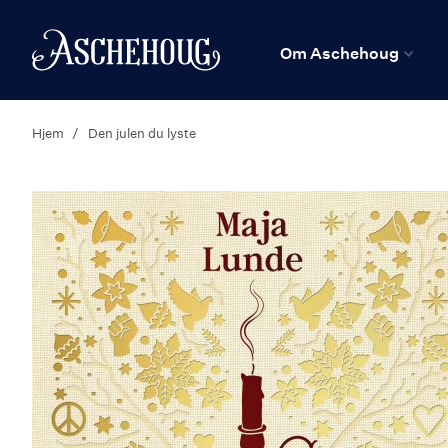
n
Hjem
Om Aschehoug
Hjem
Den julen du lyste