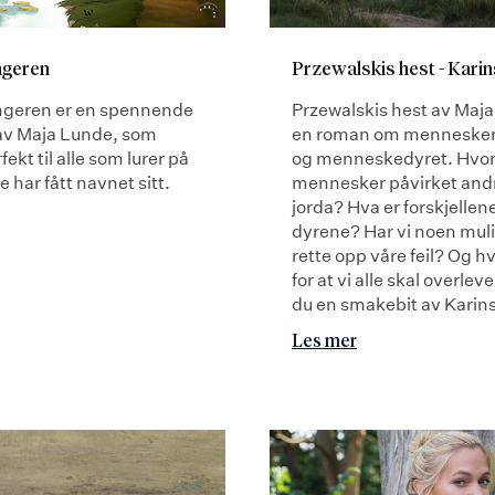
Przewalskis hest - Karin
ngeren
Przewalskis hest av Maja
geren er en spennende
en roman om mennesker 
 av Maja Lunde, som
og menneskedyret. Hvor
ekt til alle som lurer på
mennesker påvirket andr
 har fått navnet sitt.
jorda? Hva er forskjellen
dyrene? Har vi noen mulig
rette opp våre feil? Og hva
for at vi alle skal overlev
du en smakebit av Karins
Les mer