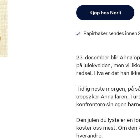
Antall
Kjøp hos Norli
Papirbøker sendes innen 
23. desember blir Anna opp
på julekvelden, men vil ikk
redsel. Hva er det han ikke
Tidlig neste morgen, på s
oppsøker Anna faren. Turen
konfrontere sin egen barn
Den julen du lyste er en 
koster oss mest. Om den krev
hverandre.