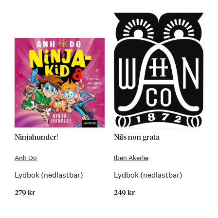
Ninjahunder!
Nils non grata
Anh Do
Iben Akerlie
Lydbok (nedlastbar)
Lydbok (nedlastbar)
279 kr
249 kr