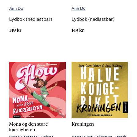
Anh Do
Anh Do
Lydbok (nedlastbar)
Lydbok (nedlastbar)
149 kr
149 kr
Mona og den store
Kroningen
kjærligheten