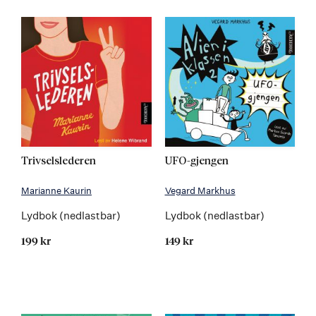
Trivselslederen
UFO-gjengen
Marianne Kaurin
Vegard Markhus
Lydbok (nedlastbar)
Lydbok (nedlastbar)
199 kr
149 kr