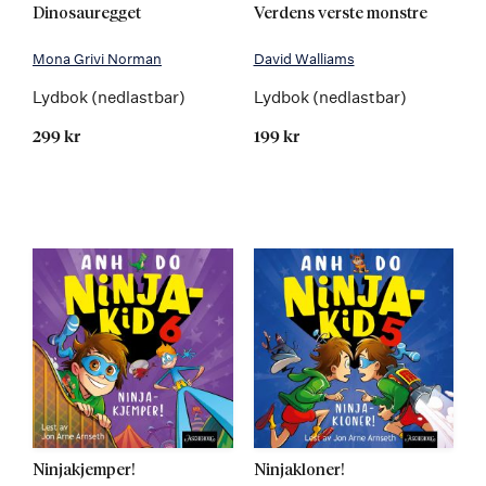
Dinosauregget
Verdens verste monstre
Mona Grivi Norman
David Walliams
Lydbok (nedlastbar)
Lydbok (nedlastbar)
299 kr
199 kr
Ninjakjemper!
Ninjakloner!