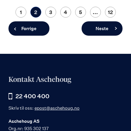
Side
Side
1
You're
2
Side
3
Side
4
Side
5
...
Side
12
currently
Side
Forrige
Side
Neste
reading
page
Kontakt Aschehoug
22 400 400
Skriv til oss:
epost@aschehoug.no
Aschehoug AS
Org.nr: 935 302 137