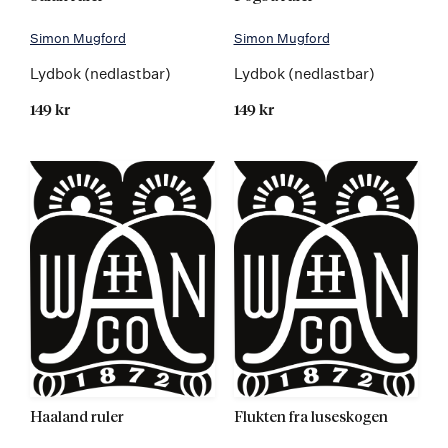
Simon Mugford
Simon Mugford
Lydbok (nedlastbar)
Lydbok (nedlastbar)
149 kr
149 kr
Haaland ruler
Flukten fra luseskogen