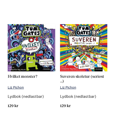
Hvilket monster?
Suveren skoletur (seriøst
...)
Liz Pichon
Liz Pichon
Lydbok (nedlastbar)
Lydbok (nedlastbar)
129 kr
129 kr