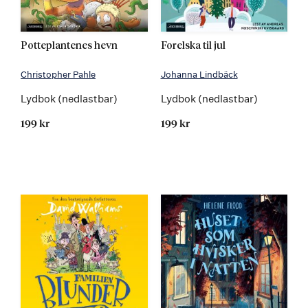
Potteplantenes hevn
Forelska til jul
Christopher Pahle
Johanna Lindbäck
Lydbok (nedlastbar)
Lydbok (nedlastbar)
199 kr
199 kr