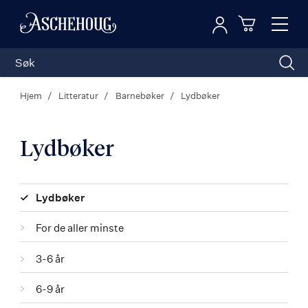
Logg inn
Toggl
n
Handleku
Nav
Hjem
Litteratur
Barnebøker
Lydbøker
Lydbøker
Kategorier
Lydbøker
For de aller minste
3-6 år
6-9 år