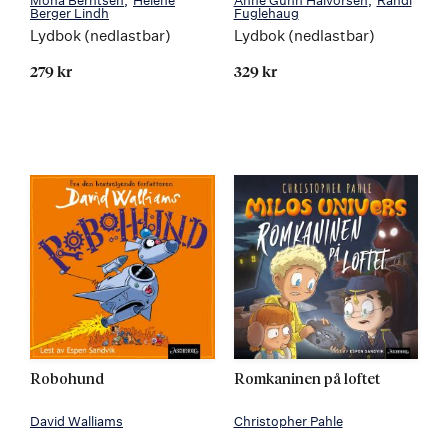
Mona Berntsen
Helene
Anne Gunn Halvorsen
Randi
Berger Lindh
Fuglehaug
Lydbok (nedlastbar)
Lydbok (nedlastbar)
279 kr
329 kr
Robohund
Romkaninen på loftet
David Walliams
Christopher Pahle