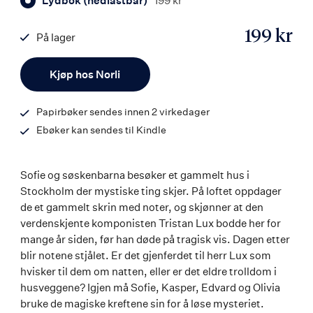
Lydbok (nedlastbar)
199 kr
199 kr
På lager
ISBN
Antall
9788203454271
Kjøp hos Norli
Papirbøker sendes innen 2 virkedager
Ebøker kan sendes til Kindle
Sofie og søskenbarna besøker et gammelt hus i
Stockholm der mystiske ting skjer. På loftet oppdager
de et gammelt skrin med noter, og skjønner at den
verdenskjente komponisten Tristan Lux bodde her for
mange år siden, før han døde på tragisk vis. Dagen etter
blir notene stjålet. Er det gjenferdet til herr Lux som
hvisker til dem om natten, eller er det eldre trolldom i
husveggene? Igjen må Sofie, Kasper, Edvard og Olivia
bruke de magiske kreftene sin for å løse mysteriet.