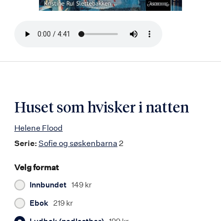
Bla
i
boken
Huset som hvisker i natten
Helene Flood
Serie:
Sofie og søskenbarna
2
Velg format
Innbundet
149 kr
Ebok
219 kr