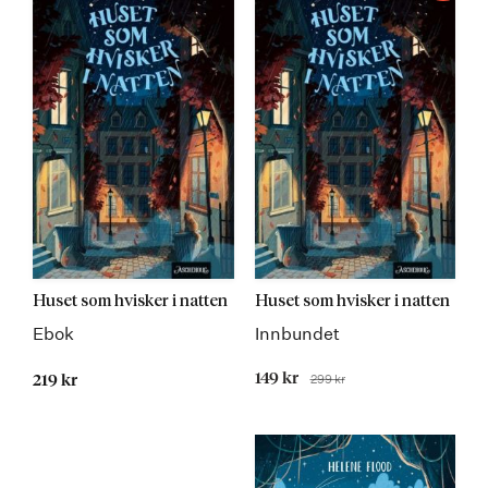
Huset som hvisker i natten
Huset som hvisker i natten
Ebok
Innbundet
Tilbudspris
149 kr
299 kr
219 kr
Før