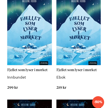
Fjellet som lyser i mørket
Fjellet som lyser i mørket
Innbundet
Ebok
299 kr
219 kr
-50%