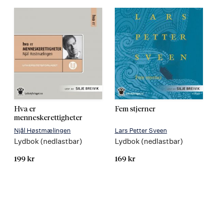
Hva er
Fem stjerner
menneskerettigheter
Njål Høstmælingen
Lars Petter Sveen
Lydbok (nedlastbar)
Lydbok (nedlastbar)
199 kr
169 kr