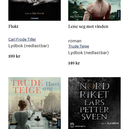
Flukt
Lene seg mot vinden
Carl Frode Tiller
roman
Lydbok (nedlastbar)
Trude Teige
Lydbok (nedlastbar)
189 kr
149 kr