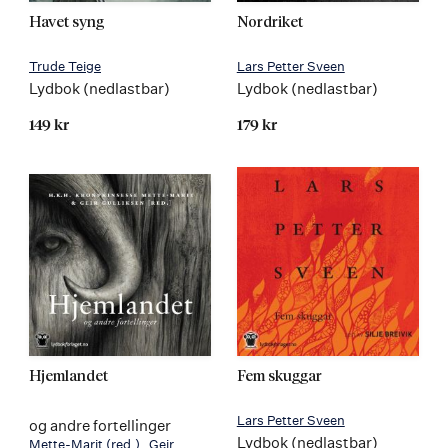
Havet syng
Nordriket
Trude Teige
Lars Petter Sveen
Lydbok (nedlastbar)
Lydbok (nedlastbar)
149 kr
179 kr
Hjemlandet
Fem skuggar
Lars Petter Sveen
og andre fortellinger
Lydbok (nedlastbar)
Mette-Marit
(red.)
Geir