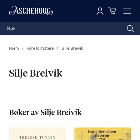
Logg inn
Toggl
n
Handleku
Nav
Hjem
Våre forfattere
Silje Breivik
Silje Breivik
Silje
Breivik
Bøker av Silje Breivik