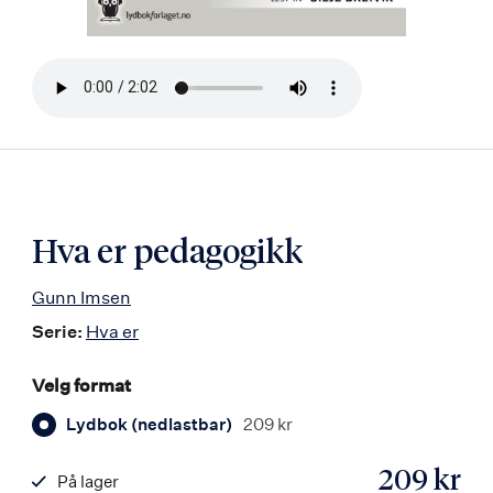
Bla
i
boken
Hva er pedagogikk
Gunn Imsen
Serie:
Hva er
Velg format
Lydbok (nedlastbar)
209 kr
209 kr
På lager