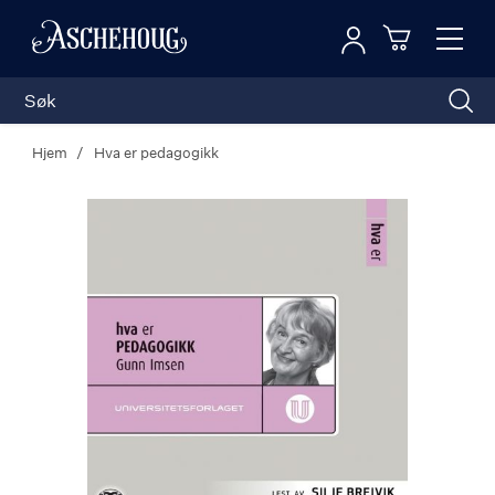
Logg inn
Toggl
n
Handleku
Nav
Hjem
Hva er pedagogikk