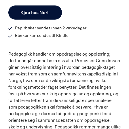
ISBN
Antall
9788242167026
Kjøp hos Norli
Papirbøker sendes innen 2 virkedager
Ebøker kan sendes til Kindle
Pedagogikk handler om oppdragelse og opplæring;
derfor angår denne boka oss alle. Professor Gunn Imsen
gir en oversiktlig innføring i hvordan pedagogikkfaget
har vokst fram som en samfunnsvitenskapelig disiplin i
Norge, hva som er de viktigste temaene og hvilke
forskningsmetoder faget benytter. Det finnes ingen
fasit på hva som er riktig oppdragelse og opplæring, og
forfatteren løfter fram de vanskeligste spørsmålene
som pedagogikken skal forsøke å besvare. «hva er
pedagogikk» gir dermed et godt utgangspunkt for å
orientere seg i samfunnsdebatten om oppdragelse,
skole og undervisning. Pedagogikk rommer mange ulike