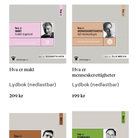
Hva er makt
Hva er
menneskerettigheter
Lydbok (nedlastbar)
Lydbok (nedlastbar)
209 kr
199 kr