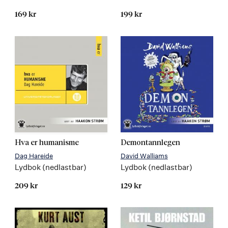
169 kr
199 kr
Hva er humanisme
Demontannlegen
Dag Hareide
David Walliams
Lydbok (nedlastbar)
Lydbok (nedlastbar)
209 kr
129 kr