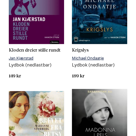
Kloden dreier stille rundt
Krigslys
Jan Kjærstad
Michael Ondaatje
Lydbok (nedlastbar)
Lydbok (nedlastbar)
149 kr
189 kr