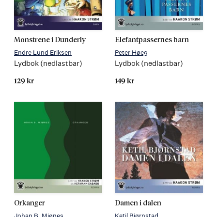
Monstrene i Dunderly
Elefantpassernes barn
Endre Lund Eriksen
Peter Høeg
Lydbok (nedlastbar)
Lydbok (nedlastbar)
129 kr
149 kr
Orkanger
Damen i dalen
Johan B. Mjønes
Ketil Bjørnstad