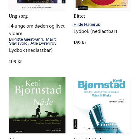
Ung sorg
Bittet
Hilde Hagerup
14 unge om døden og livet
Lydbok (nedlastbar)
videre
Birgitte Gjestvang
Marit
159 kr
Slagsvold
Atle Dyregrov
Lydbok (nedlastbar)
169 kr