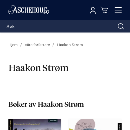
Logg inn
Toggl
n
Handleku
Nav
Hjem
Våre forfattere
Haakon Strøm
Haakon Strøm
Haakon
Strøm
Bøker av Haakon Strøm