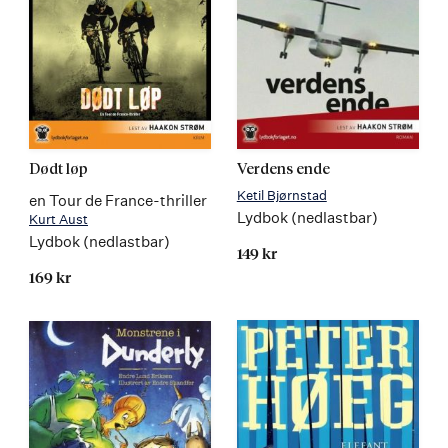
Dødt løp
Verdens ende
Ketil Bjørnstad
en Tour de France-thriller
Lydbok (nedlastbar)
Kurt Aust
Lydbok (nedlastbar)
149 kr
169 kr