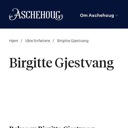
n
Hjem
Om Aschehoug
Hjem
Våre forfattere
Birgitte Gjestvang
Birgitte Gjestvang