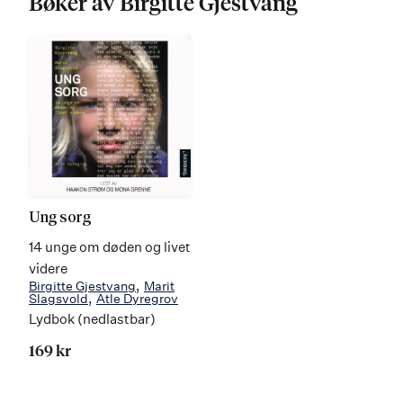
Bøker av Birgitte Gjestvang
Ung sorg
14 unge om døden og livet
videre
Birgitte Gjestvang
Marit
Slagsvold
Atle Dyregrov
Lydbok (nedlastbar)
169 kr