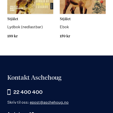
Les
Les
Stjålet
Stjålet
mer
mer
Lydbok (nedlastbar)
Ebok
189 kr
159 kr
Kontakt Aschehoug
22 400 400
Skriv til oss:
epost@aschehoug.no