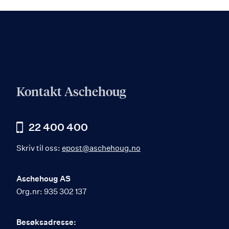
mer
Kontakt Aschehoug
22 400 400
Skriv til oss:
epost@aschehoug.no
Aschehoug AS
Org.nr: 935 302 137
Besøksadresse: