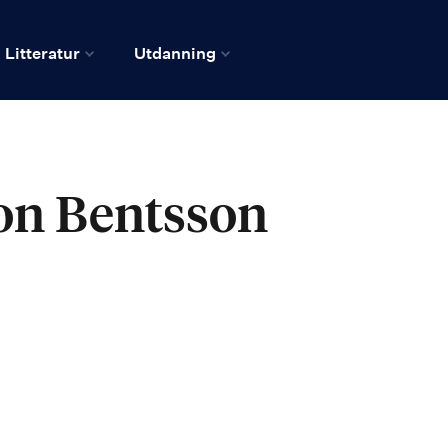
Litteratur
Utdanning
on Bentsson