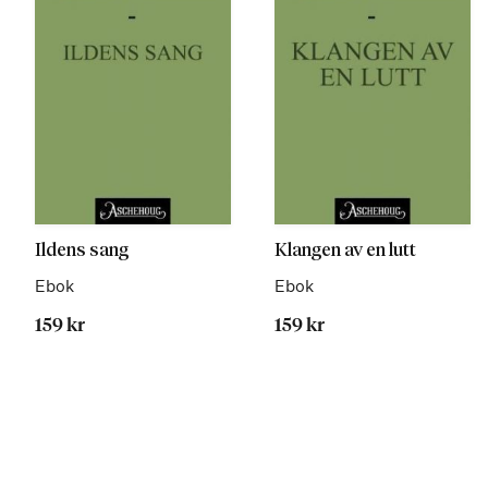
Ildens sang
Klangen av en lutt
Ebok
Ebok
159 kr
159 kr
Sidetall
Les
hentet
mer
fra
trykt
utgave
Les