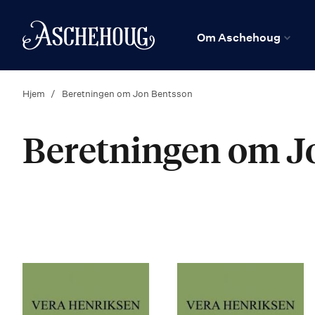
n
Hjem
Om Aschehoug
Hjem
Beretningen om Jon Bentsson
Beretningen om J