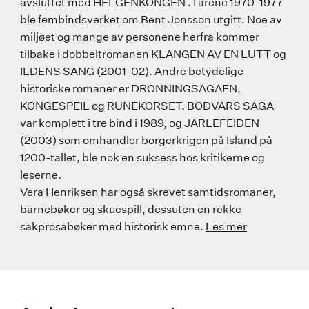
avsluttet med HELGENKONGEN . I årene 1970-1977
ble fembindsverket om Bent Jonsson utgitt. Noe av
miljøet og mange av personene herfra kommer
tilbake i dobbeltromanen KLANGEN AV EN LUTT og
ILDENS SANG (2001-02). Andre betydelige
historiske romaner er DRONNINGSAGAEN,
KONGESPEIL og RUNEKORSET. BODVARS SAGA
var komplett i tre bind i 1989, og JARLEFEIDEN
(2003) som omhandler borgerkrigen på Island på
1200-tallet, ble nok en suksess hos kritikerne og
leserne.
Vera Henriksen har også skrevet samtidsromaner,
barnebøker og skuespill, dessuten en rekke
sakprosabøker med historisk emne.
Les mer