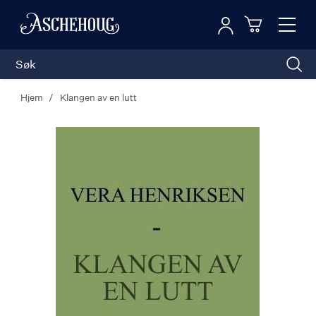
Logg inn
Toggl
n
Handleku
Nav
Hjem
Klangen av en lutt