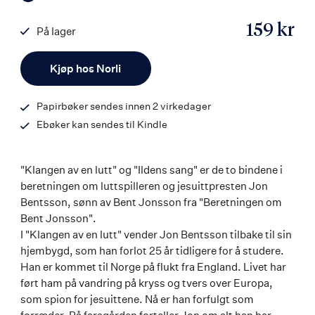
159 kr
På lager
ISBN
Antall
9788203357190
Kjøp hos Norli
Papirbøker sendes innen 2 virkedager
Ebøker kan sendes til Kindle
"Klangen av en lutt" og "Ildens sang" er de to bindene i
beretningen om luttspilleren og jesuittpresten Jon
Bentsson, sønn av Bent Jonsson fra "Beretningen om
Bent Jonsson".
I "Klangen av en lutt" vender Jon Bentsson tilbake til sin
hjembygd, som han forlot 25 år tidligere for å studere.
Han er kommet til Norge på flukt fra England. Livet har
ført ham på vandring på kryss og tvers over Europa,
som spion for jesuittene. Nå er han forfulgt som