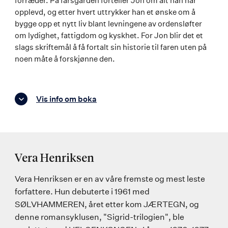
forræder. På farsgården forteller Jon om alt han har
opplevd, og etter hvert uttrykker han et ønske om å
bygge opp et nytt liv blant levningene av ordensløfter
om lydighet, fattigdom og kyskhet. For Jon blir det et
slags skriftemål å få fortalt sin historie til faren uten på
noen måte å forskjønne den.
Vis info om boka
Vera Henriksen
Vera Henriksen er en av våre fremste og mest leste
forfattere. Hun debuterte i 1961 med
SØLVHAMMEREN, året etter kom JÆRTEGN, og
denne romansyklusen, "Sigrid-trilogien", ble