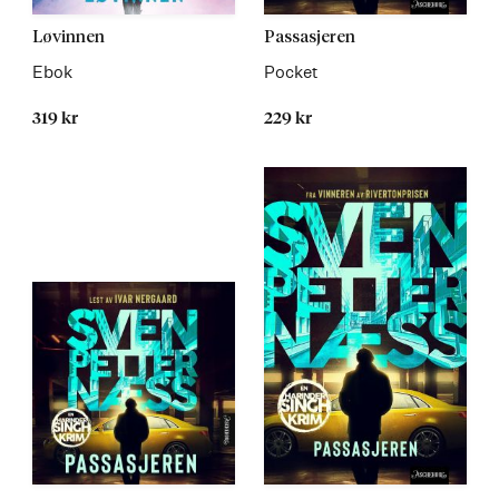
Les
Les
Løvinnen
Passasjeren
mer
mer
Ebok
Pocket
319 kr
229 kr