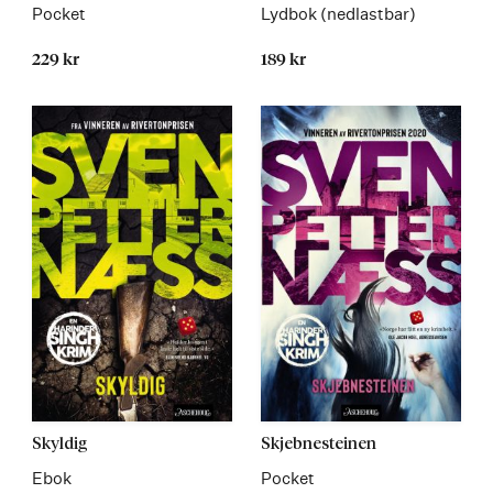
mer
mer
Pocket
Lydbok (nedlastbar)
229 kr
189 kr
Les
Les
Skyldig
Skjebnesteinen
mer
mer
Ebok
Pocket