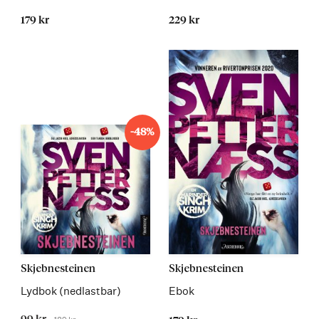
179 kr
229 kr
-48%
Les
Les
Skjebnesteinen
Skjebnesteinen
mer
mer
Lydbok (nedlastbar)
Ebok