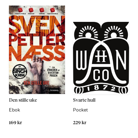
Les
Les
Den stille uke
Svarte hull
mer
mer
Ebok
Pocket
169 kr
229 kr
Kommer 03.09.2026