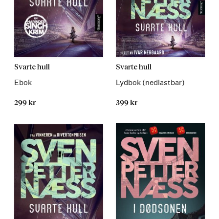
Utgivelsesår
Les
Svarte hull
Svarte hull
ikke
mer
Ebok
Lydbok (nedlastbar)
oppgitt
i
299 kr
399 kr
publikasjonen
Les
mer