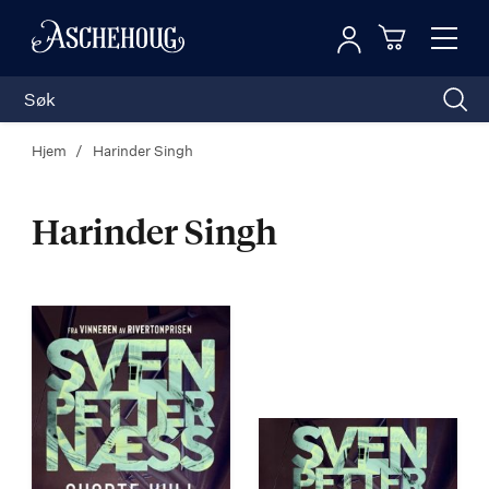
Logg inn
Toggl
n
Handleku
Nav
Hjem
Harinder Singh
Harinder Singh