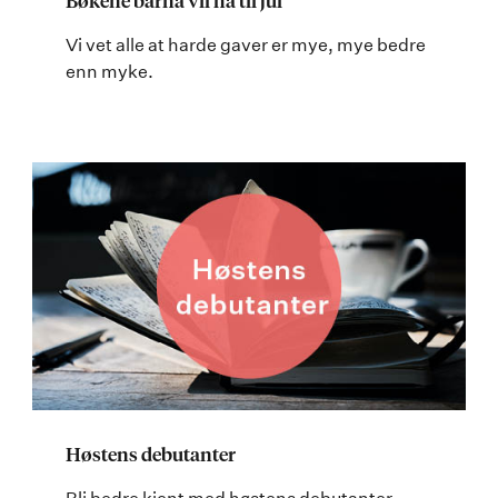
Bøkene barna vil ha til jul
Vi vet alle at harde gaver er mye, mye bedre
enn myke.
Høstens debutanter