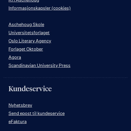
Informasjonskapsler (cookies)
Aschehoug Skole
Universitetsforlaget
Oslo Literary Agency
Forlaget Oktober
Agora
Scandinavian University Press
Kundeservice
Nyhetsbrev
Send epost til kundeservice
eFaktura