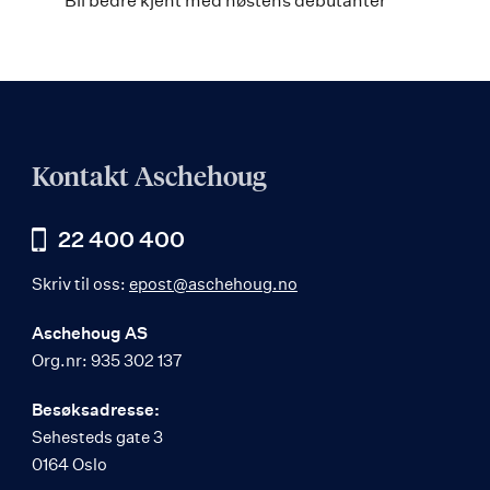
Bli bedre kjent med høstens debutanter
Kontakt Aschehoug
22 400 400
Skriv til oss:
epost@aschehoug.no
Aschehoug AS
Org.nr: 935 302 137
Besøksadresse:
Sehesteds gate 3
0164 Oslo