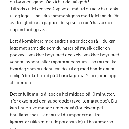
du først er i gang. Og så blir det så godt!
Tilfredsstillelsen ved å spise et måltid du selv har tenkt
ut og laget, kan ikke sammenlignes med følelsen du får
av den gledeløse pappen du spiser etter å ha varmet
opp en ferdigpizza.
Lett å kombinere med andre ting er det også – du kan
lage mat samtidig som du hører på musikk eller en
podkast, snakker høyt med deg selv, snakker høyt med
venner, synger, eller repeterer pensum. I en tettpakket
hverdag som student kan det til og med hende det er
deilig å bruke litt tid på å bare lage mat? Litt jomo oppi
all fomoen.
Det er fullt mulig å lage en hel middag på 10 minutter.
(for eksempel den supergode travel tomatsuppe). Du
kan fint bruke mange timer også (for eksempel
bouillabaisse). Uansett vil du imponere alt fra
kjærester (ikke minst de potensielle) til bestemoren
din.