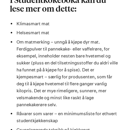
I Studentkokeboka kan du
lese mer om dette:
Klimasmart mat
Helsesmart mat
Om matmerking – unngå å kjøpe dyr mat.
Ferdigpulver til pannekake- eller vaffelrøre, for
eksempel, inneholder nesten bare hvetemel og
sukker (pluss en del tilsetningsstoffer du aldri ville
ha funnet på å kjøpe for å spise). Det er
kjempesmart – særlig for produsenten, som får
deg til å kjøpe hvetemel til flere ganger vanlig
kilopris. Det er mye rimeligere, sunnere, mer
velsmakende og minst like raskt å lage
pannekakerøre selv.
Råvarer som varer – en minimumsliste for ethvert
studentkjøkkenskap
Grunnleggende teknikk på kjøkkenet