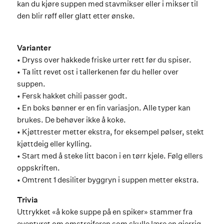
kan du kjøre suppen med stavmikser eller i mikser til
den blir røff eller glatt etter ønske.
Varianter
• Dryss over hakkede friske urter rett før du spiser.
• Ta litt revet ost i tallerkenen før du heller over
suppen.
• Fersk hakket chili passer godt.
• En boks bønner er en fin variasjon. Alle typer kan
brukes. De behøver ikke å koke.
• Kjøttrester metter ekstra, for eksempel pølser, stekt
kjøttdeig eller kylling.
• Start med å steke litt bacon i en tørr kjele. Følg ellers
oppskriften.
• Omtrent 1 desiliter byggryn i suppen metter ekstra.
Trivia
Uttrykket «å koke suppe på en spiker» stammer fra
eventyret om omstreiferen som skulle lære en gjerrig