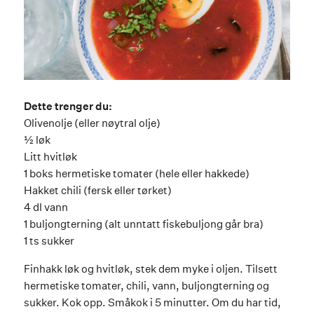
Dette trenger du:
Olivenolje (eller nøytral olje)
½ løk
Litt hvitløk
1 boks hermetiske tomater (hele eller hakkede)
Hakket chili (fersk eller tørket)
4 dl vann
1 buljongterning (alt unntatt fiskebuljong går bra)
1 ts sukker
Finhakk løk og hvitløk, stek dem myke i oljen. Tilsett
hermetiske tomater, chili, vann, buljongterning og
sukker. Kok opp. Småkok i 5 minutter. Om du har tid,