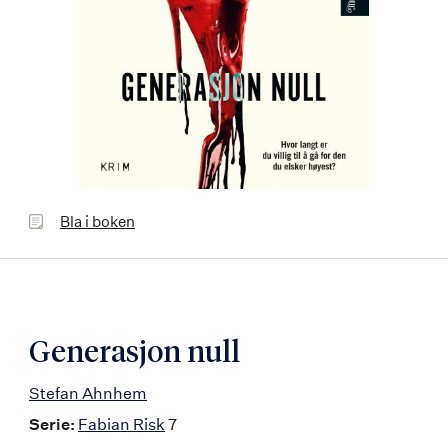
Bla
Bla i boken
i
boken
Generasjon null
Stefan Ahnhem
Serie:
Fabian Risk
7