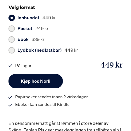
Velg format
Innbundet
449 kr
Pocket
249 kr
Ebok
339 kr
Lydbok (nedlastbar)
449 kr
449 kr
På lager
ISBN
Antall
9788203455063
Kjøp hos Norli
Papirbøker sendes innen 2 virkedager
Ebøker kan sendes til Kindle
En sensommernatt går strømmen i store deler av
Skåne. Fabian Risk ser mørkleggingen fra seilbåten sin i