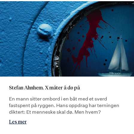
Stefan Ahnhem. X måter å dø på
En mann sitter ombord i en båt med et sverd
fastspent på ryggen. Hans oppdrag har terningen
diktert: Et menneske skal dø. Men hvem?
Les mer