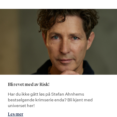
Bli revet med av Risk!
Har du ikke gått løs på Stefan Ahnhems
bestselgende krimserie enda? Bli kjent med
universet her!
Les mer