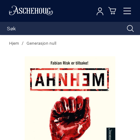
Logg inn
Toggl
n
Handleku
Nav
Hjem
Generasjon null