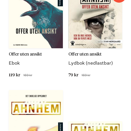
Offer uten ansikt
Offer uten ansikt
Ebok
Lydbok (nedlastbar)
Tilbudspris
119 kr
Tilbudspris
79 kr
169 kr
169 kr
Før
Før