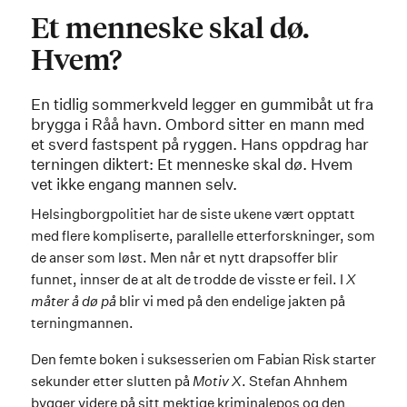
Et menneske skal dø.
Hvem?
En tidlig sommerkveld legger en gummibåt ut fra
brygga i Råå havn. Ombord sitter en mann med
et sverd fastspent på ryggen. Hans oppdrag har
terningen diktert: Et menneske skal dø. Hvem
vet ikke engang mannen selv.
Helsingborgpolitiet har de siste ukene vært opptatt
med flere kompliserte, parallelle etterforskninger, som
de anser som løst. Men når et nytt drapsoffer blir
funnet, innser de at alt de trodde de visste er feil. I
X
måter å dø på
blir vi med på den endelige jakten på
terningmannen.
Den femte boken i suksesserien om Fabian Risk starter
sekunder etter slutten på
Motiv X
. Stefan Ahnhem
bygger videre på sitt mektige kriminalepos og den