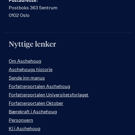
Postadresse:
Postboks 363 Sentrum
0102 Oslo
Nyttige lenker
Om Aschehoug
Aschehougs historie
Sende inn manus
Forfatterportalen Aschehoug
Forfatterportalen Universitetsforlaget
Forfatterportalen Oktober
Bærekraft i Aschehoug
Personvern
KI i Aschehoug