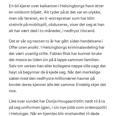
En bil kjører over kaikanten i Helsingborgs havn etter
en voldsom biljakt. Alt tyder på at det var en ulykke,
men når føreren, en it-entreprenør som har blitt
steinrik på mobilspill, obduseres, viser det seg at han
alt har vært død i to måneder, i nedfryst tilstand.
Det er vår og nesten to år har gått siden hendelsene i
Offer uten ansikt
. I Helsingborgs kriminalavdeling har
det vært uvanlig stille. Fabian Risk har kunnet bruke
det meste av tiden sin på å lappe sammen familien.
Selv om verken han eller kollegene neppe ville sagt det
høyt så begynner de å kjede seg. Når den merkelige
saken med den nedfryste millionæren havner på
bordet deres kjenner alle det samme: Endelig skjer det
noe.
Like over sundet har Dunja Hougaard blitt nødt til å ta
på seg uniformen igjen, i sin nye jobb som ordenspoliti
i Helsingør. Når en hjemløs blir mishandlet til døde