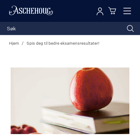
Logg inn
Toggl
n
Handleku
Nav
Hjem
Spis deg til bedre eksamensresultater!