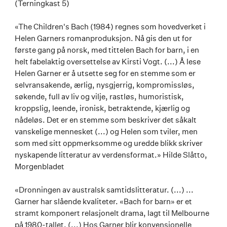
(Terningkast 5)
«The Children's Bach (1984) regnes som hovedverket i
Helen Garners romanproduksjon. Nå gis den ut for
første gang på norsk, med tittelen Bach for barn, i en
helt fabelaktig oversettelse av Kirsti Vogt. (...) Å lese
Helen Garner er å utsette seg for en stemme som er
selvransakende, ærlig, nysgjerrig, kompromissløs,
søkende, full av liv og vilje, rastløs, humoristisk,
kroppslig, leende, ironisk, betraktende, kjærlig og
nådeløs. Det er en stemme som beskriver det såkalt
vanskelige mennesket (...) og Helen som tviler, men
som med sitt oppmerksomme og uredde blikk skriver
nyskapende litteratur av verdensformat.» Hilde Slåtto,
Morgenbladet
«Dronningen av australsk samtidslitteratur. (...) ...
Garner har slående kvaliteter. «Bach for barn» er et
stramt komponert relasjonelt drama, lagt til Melbourne
på 1980-tallet. (...) Hos Garner blir konvensjonelle