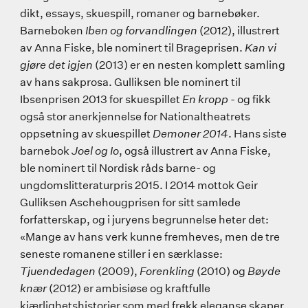
dikt, essays, skuespill, romaner og barnebøker.
Barneboken
Iben og forvandlingen
(2012), illustrert
av Anna Fiske, ble nominert til Brageprisen.
Kan vi
gjøre det igjen
(2013) er en nesten komplett samling
av hans sakprosa. Gulliksen ble nominert til
Ibsenprisen 2013 for skuespillet
En kropp
- og fikk
også stor anerkjennelse for Nationaltheatrets
oppsetning av skuespillet
Demoner 2014
. Hans siste
barnebok
Joel og Io
, også illustrert av Anna Fiske,
ble nominert til Nordisk råds barne- og
ungdomslitteraturpris 2015. I 2014 mottok Geir
Gulliksen Aschehougprisen for sitt samlede
forfatterskap, og i juryens begrunnelse heter det:
«Mange av hans verk kunne fremheves, men de tre
seneste romanene stiller i en særklasse:
Tjuendedagen
(2009),
Forenkling
(2010) og
Bøyde
knær
(2012) er ambisiøse og kraftfulle
kjærlighetshistorier som med frekk eleganse skaper