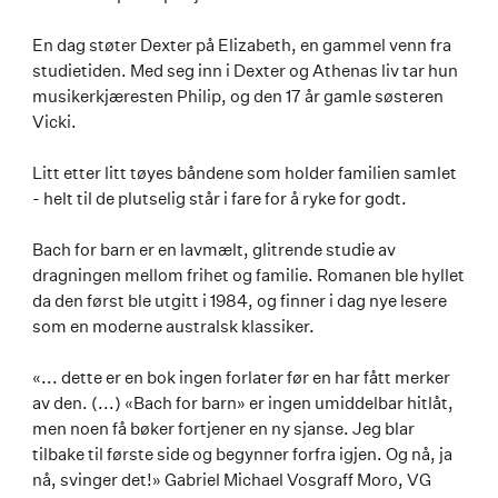
En dag støter Dexter på Elizabeth, en gammel venn fra
studietiden. Med seg inn i Dexter og Athenas liv tar hun
musikerkjæresten Philip, og den 17 år gamle søsteren
Vicki.
Litt etter litt tøyes båndene som holder familien samlet
- helt til de plutselig står i fare for å ryke for godt.
Bach for barn er en lavmælt, glitrende studie av
dragningen mellom frihet og familie. Romanen ble hyllet
da den først ble utgitt i 1984, og finner i dag nye lesere
som en moderne australsk klassiker.
«... dette er en bok ingen forlater før en har fått merker
av den. (...) «Bach for barn» er ingen umiddelbar hitlåt,
men noen få bøker fortjener en ny sjanse. Jeg blar
tilbake til første side og begynner forfra igjen. Og nå, ja
nå, svinger det!» Gabriel Michael Vosgraff Moro, VG