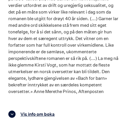
verdier utfordret av drift og uregjerlig seksualitet, og
det på en måte som virker like relevant i dag som da
romanen ble utgitt for drøyt 40 år siden. (...) Garner lar
med andre ord skikkelsene stå frem med sitt eget
tonefølge, for å si det sånn, og på den måten gir hun
hver av dem et særegent uttrykk. Det vitner om en
forfatter som har full kontroll over virkemidlene. Like
imponerende er de sømløse, ukommenterte
perspektivskiftene romanen er så rik på. (...) La meg nå
ikke glemme Kirsti Vogt, som har mottatt de fleste
utmerkelser en norsk oversetter kan bli tildelt. Den
elegante, lydhøre gjengivelsen av «Bach for barn»
bekrefter inntrykket av en særdeles kompetent
oversetter.» Anne Merethe Prinos, Aftenposten
Vis info om boka