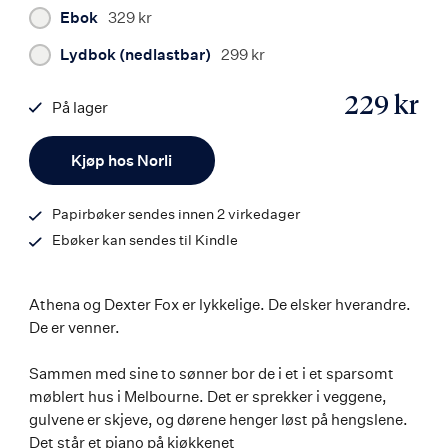
Ebok
329 kr
Lydbok (nedlastbar)
299 kr
229 kr
På lager
ISBN
Antall
9788203461279
Kjøp hos Norli
Papirbøker sendes innen 2 virkedager
Ebøker kan sendes til Kindle
Athena og Dexter Fox er lykkelige. De elsker hverandre.
De er venner.
Sammen med sine to sønner bor de i et i et sparsomt
møblert hus i Melbourne. Det er sprekker i veggene,
gulvene er skjeve, og dørene henger løst på hengslene.
Det står et piano på kjøkkenet