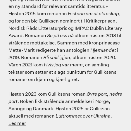
en ny standard for relevant samtidslitteratur.»
Høsten 2015 kom romanen
Historie om et ekteskap
,
og for den ble Gulliksen nominert til Kritikerprisen,
Nordisk Råds Litteraturpris og IMPAC Dublin Literary
Award. Romanen
Se på oss nå
utkom høsten 2018 til
strålende mottakelse. Sammen med kronprinsesse
Mette-Marit redigerte han antologien
Hjemlandet
i
2019. Romanen
Bli snill igjen
, utkom høsten 2020.
Våren 2021 kom
Hvis jeg var mann
, en samling
tekster som setter et slags punktum for Gulliksens
romaner om kjønn og kjærlighet.
Høsten 2023 kom Gulliksens roman
Øvre port, nedre
port
. Boken fikk strålende anmeldelser i Norge,
Sverige og Danmark. Høsten 2025 er Gulliksen
aktuell med romanen
Luftrommet over Ukraina
.
Les mer