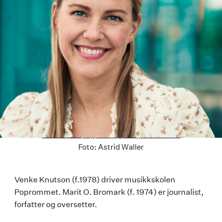
Last ned høyoppløselig versjon av bildet
Foto:
Astrid Waller
Venke
Venke Knutson (f.1978) driver musikkskolen
Poprommet. Marit O. Bromark (f. 1974) er journalist,
Knutson
forfatter og oversetter.