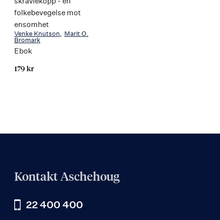
skravlekopp - en
folkebevegelse mot
ensomhet
Venke Knutson
Marit O.
Bromark
Ebok
179 kr
Kontakt Aschehoug
22 400 400