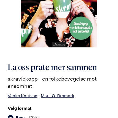
La oss prate mer sammen
skravlekopp - en folkebevegelse mot
ensomhet
Venke Knutson
Marit O. Bromark
Velg format
Ebok
179 kr