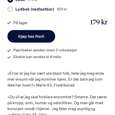
Lydbok (nedlastbar)
189 kr
179 kr
På lager
ISBN
Antall
9788203267734
Kjøp hos Norli
Papirbøker sendes innen 2 virkedager
Ebøker kan sendes til Kindle
«Etter at jeg har vært ute blant folk, føler jeg meg enda
mer ensom når jeg kommer hjem. Er det bare jeg som
ikke har noen?» Marie 43, Fredrikstad
«Du vil at jeg skal forklare ensomhet? Smerte. Det tærer
på kropp, sinn, humør og selvtilliten. Og man går med
konstant vondt i hjertet. Jeg føler meg usynlig og
uviktig» Cato 24, Oslo