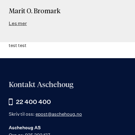
Marit O. Bromark
Les mer
test test
Kontakt Aschehoug
22 400 400
Skriv til oss:
epost@aschehoug.no
Aschehoug AS