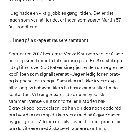
«Jeg hadde en viktig jobb en gang i tiden. Det er det
ingen som vet nå, for det er ingen som spør.» Martin 57
år, Trondheim
Bli med på å skape et rausere samfunn!
Sommeren 2017 bestemte Venke Knutson seg for å lage
en kopp som kunne få folk lettere i prat. En Skravlekopp.
I dag tilbyr over 360 kaféer sine gjester den store grønne
kop[1]pen som signaliserer at «Jeg er ledig for en prat»,
og koppene, de trengs. Samtalen må ikke å være dyp
eller lang, vi behøver ikke å bli bestevenner eller holde
kontakten. Vi trenger bare å dele noen øyeblikk
sammen. Venke Knutson forteller historien bak
Skravlekopp-bevegelsen, og hun gir deg noen gode råd
om hvordan nettopp du kan være med på å gjøre dagen
hyggeligere - både om du selv savner litt mer prat, eller
om du vil være med å skape et rausere samfunn.