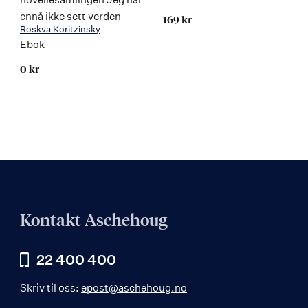
ennå ikke sett verden
169 kr
Roskva Koritzinsky
Ebok
0 kr
Kontakt Aschehoug
22 400 400
Skriv til oss:
epost@aschehoug.no