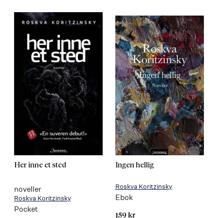
Her inne et sted
Ingen hellig
Roskva Koritzinsky
noveller
Ebok
Roskva Koritzinsky
Pocket
159 kr