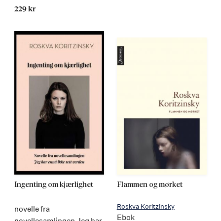
229 kr
Ingenting om kjærlighet
Flammen og mørket
Roskva Koritzinsky
novelle fra
Ebok
novellesamlingen Jeg har