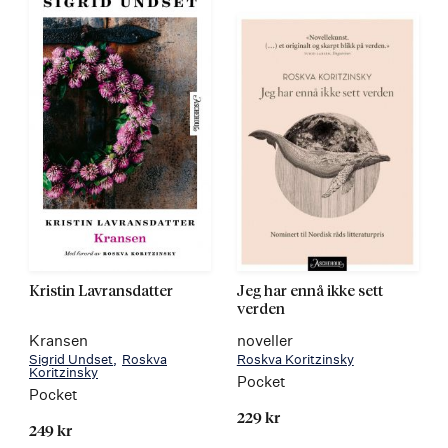
Kristin Lavransdatter
Jeg har ennå ikke sett
verden
Kransen
noveller
Sigrid Undset
Roskva
Roskva Koritzinsky
Koritzinsky
Pocket
Pocket
229 kr
249 kr