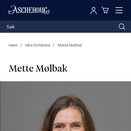
Logg inn
Toggl
n
Handleku
Nav
Hjem
Våre forfattere
Mette Mølbak
Mette Mølbak