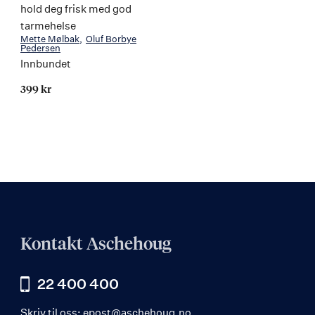
hold deg frisk med god
tarmehelse
Mette Mølbak
Oluf Borbye
Pedersen
Innbundet
399 kr
Kontakt Aschehoug
22 400 400
Skriv til oss:
epost@aschehoug.no