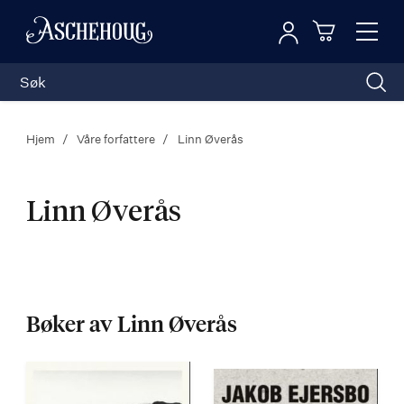
Logg inn
Toggl
n
Handleku
Nav
Hjem
Våre forfattere
Linn Øverås
Linn Øverås
Linn
Øverås
Bøker av Linn Øverås