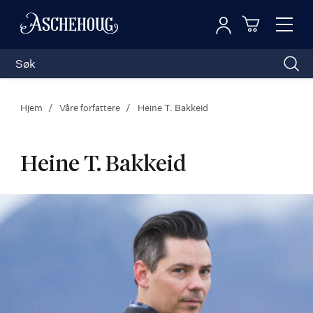
Logg inn
Toggl
n
Handleku
Nav
Hjem
Våre forfattere
Heine T. Bakkeid
Heine T. Bakkeid