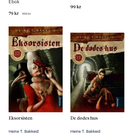
Ebok
99 kr
Tilbudspris
79 kr
169 kr
Før
Eksorsisten
De dødes hus
Heine T. Bakkeid
Heine T. Bakkeid