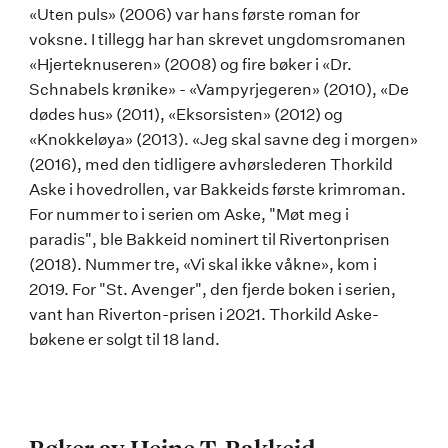
«Uten puls» (2006) var hans første roman for
voksne. I tillegg har han skrevet ungdomsromanen
«Hjerteknuseren» (2008) og fire bøker i «Dr.
Schnabels krønike» - «Vampyrjegeren» (2010), «De
dødes hus» (2011), «Eksorsisten» (2012) og
«Knokkeløya» (2013). «Jeg skal savne deg i morgen»
(2016), med den tidligere avhørslederen Thorkild
Aske i hovedrollen, var Bakkeids første krimroman.
For nummer to i serien om Aske, "Møt meg i
paradis", ble Bakkeid nominert til Rivertonprisen
(2018). Nummer tre, «Vi skal ikke våkne», kom i
2019. For "St. Avenger", den fjerde boken i serien,
vant han Riverton-prisen i 2021. Thorkild Aske-
bøkene er solgt til 18 land.