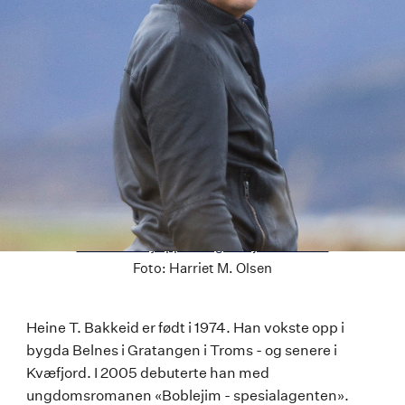
Last ned høyoppløselig versjon av bildet
Foto:
Harriet M. Olsen
Heine
Heine T. Bakkeid er født i 1974. Han vokste opp i
bygda Belnes i Gratangen i Troms - og senere i
T.
Kvæfjord. I 2005 debuterte han med
Bakkeid
ungdomsromanen «Boblejim - spesialagenten».