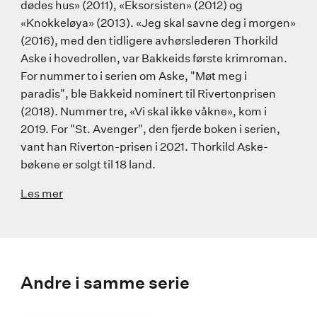
dødes hus» (2011), «Eksorsisten» (2012) og
«Knokkeløya» (2013). «Jeg skal savne deg i morgen»
(2016), med den tidligere avhørslederen Thorkild
Aske i hovedrollen, var Bakkeids første krimroman.
For nummer to i serien om Aske, "Møt meg i
paradis", ble Bakkeid nominert til Rivertonprisen
(2018). Nummer tre, «Vi skal ikke våkne», kom i
2019. For "St. Avenger", den fjerde boken i serien,
vant han Riverton-prisen i 2021. Thorkild Aske-
bøkene er solgt til 18 land.
Les mer
Andre i samme serie