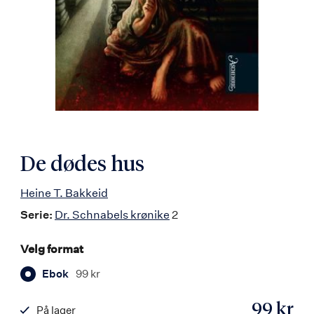
De dødes hus
Heine T. Bakkeid
Serie:
Dr. Schnabels krønike
2
Velg format
Ebok
99 kr
99 kr
På lager