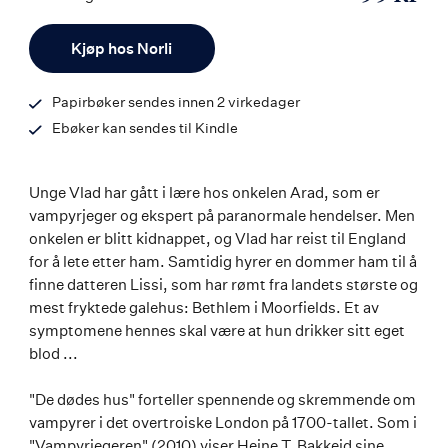
ISBN
Antall
9788203254291
Kjøp hos Norli
Papirbøker sendes innen 2 virkedager
Ebøker kan sendes til Kindle
Unge Vlad har gått i lære hos onkelen Arad, som er
vampyrjeger og ekspert på paranormale hendelser. Men
onkelen er blitt kidnappet, og Vlad har reist til England
for å lete etter ham. Samtidig hyrer en dommer ham til å
finne datteren Lissi, som har rømt fra landets største og
mest fryktede galehus: Bethlem i Moorfields. Et av
symptomene hennes skal være at hun drikker sitt eget
blod ...
"De dødes hus" forteller spennende og skremmende om
vampyrer i det overtroiske London på 1700-tallet. Som i
"Vampyrjegeren" (2010) viser Heine T. Bakkeid sine