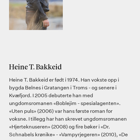
Heine T. Bakkeid
Heine T. Bakkeid er født i 1974. Han vokste opp i
bygda Belnes i Gratangen i Troms - og senere i
Kvæfjord. I 2005 debuterte han med
ungdomsromanen «Boblejim - spesialagenten».
«Uten puls» (2006) var hans første roman for
voksne. I tillegg har han skrevet ungdomsromanen
«Hjerteknuseren» (2008) og fire bøker i «Dr.
Schnabels krønike» - «Vampyrjegeren» (2010), «De