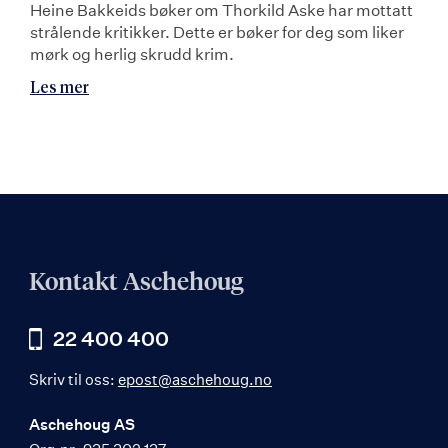
Heine Bakkeids bøker om Thorkild Aske har mottatt
strålende kritikker. Dette er bøker for deg som liker
mørk og herlig skrudd krim.
Les mer
Kontakt Aschehoug
22 400 400
Skriv til oss:
epost@aschehoug.no
Aschehoug AS