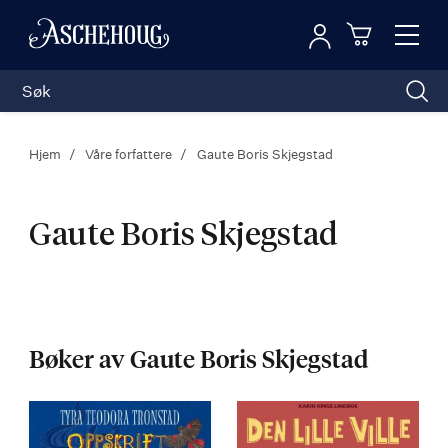
Logg inn
Toggl
n
Handleku
Nav
Hjem
Våre forfattere
Gaute Boris Skjegstad
Gaute Boris Skjegstad
Gaute
Boris
Bøker av Gaute Boris Skjegstad
Skjegstad