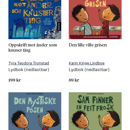
Oppskrift mot ånder som
Den lille ville grisen
knuser ting
Tyra Teodora Tronstad
Karin Kinge Lindboe
Lydbok (nedlastbar)
Lydbok (nedlastbar)
199 kr
89 kr