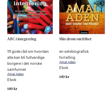
ABC i integrering
Min drøm om frihet
111 gode råd om hvordan
en selvbiografisk
alle kan bli fullverdige
fortelling
Amal Aden
borgere i det norske
Ebok
samfunnet
Amal Aden
149 kr
Ebok
149 kr