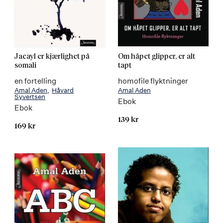
Jacayl er kjærlighet på
Om håpet glipper, er alt
somali
tapt
en fortelling
homofile flyktninger
Amal Aden
Håvard
Amal Aden
Syvertsen
Ebok
Ebok
139 kr
169 kr