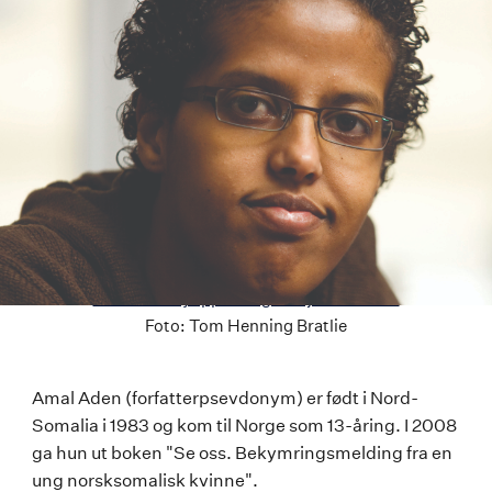
Last ned høyoppløselig versjon av bildet
Foto:
Tom Henning Bratlie
Amal
Amal Aden (forfatterpsevdonym) er født i Nord-
Somalia i 1983 og kom til Norge som 13-åring. I 2008
Aden
ga hun ut boken "Se oss. Bekymringsmelding fra en
ung norsksomalisk kvinne".