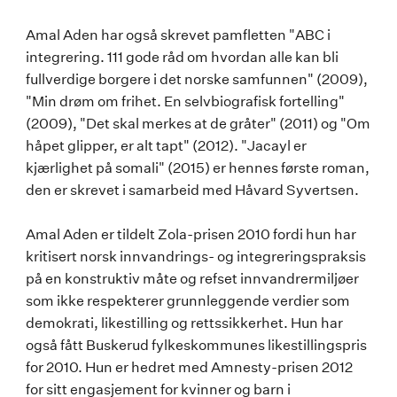
Amal Aden har også skrevet pamfletten "ABC i
integrering. 111 gode råd om hvordan alle kan bli
fullverdige borgere i det norske samfunnen" (2009),
"Min drøm om frihet. En selvbiografisk fortelling"
(2009), "Det skal merkes at de gråter" (2011) og "Om
håpet glipper, er alt tapt" (2012). "Jacayl er
kjærlighet på somali" (2015) er hennes første roman,
den er skrevet i samarbeid med Håvard Syvertsen.
Amal Aden er tildelt Zola-prisen 2010 fordi hun har
kritisert norsk innvandrings- og integreringspraksis
på en konstruktiv måte og refset innvandrermiljøer
som ikke respekterer grunnleggende verdier som
demokrati, likestilling og rettssikkerhet. Hun har
også fått Buskerud fylkeskommunes likestillingspris
for 2010. Hun er hedret med Amnesty-prisen 2012
for sitt engasjement for kvinner og barn i