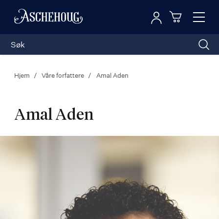
Logg inn
Toggl
n
Handleku
Nav
Hjem
Våre forfattere
Amal Aden
Amal Aden